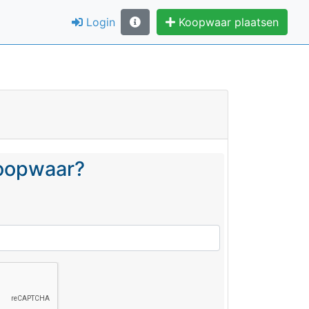
Login
Koopwaar plaatsen
koopwaar?