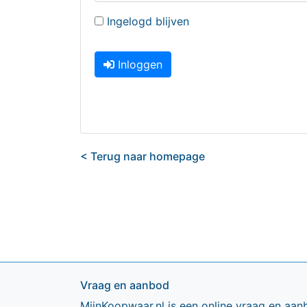
Ingelogd blijven
Inloggen
< Terug naar homepage
Vraag en aanbod
MijnKoopwaar.nl is een online vraag en aan