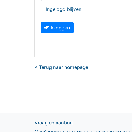
Ingelogd blijven
Inloggen
< Terug naar homepage
Vraag en aanbod
MijnKoopwaar.nl is een online vraag en aan