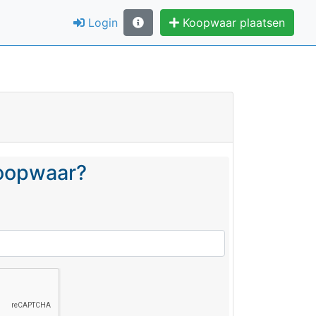
Login
Koopwaar plaatsen
koopwaar?