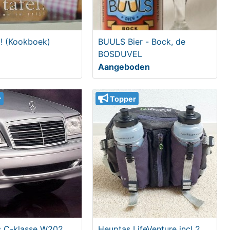
 ! (Kookboek)
BUULS Bier - Bock, de
BOSDUVEL
Aangeboden
r
Topper
 C-klasse W202
Heuptas LifeVenture incl 2