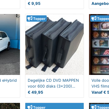
€ 9,95
Aangebo
Topper
Toppe
4 eHybrid
Degelijke CD DVD MAPPEN
Volle doo
voor 600 disks (3x200)
VHS film
kunstleder
€ 49,95
Vanaf € 
Topper
Toppe