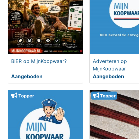
BIER op MijnKoopwaar?
Adverteren op
MijnKoopwaar
Aangeboden
Aangeboden
Topper
Topper