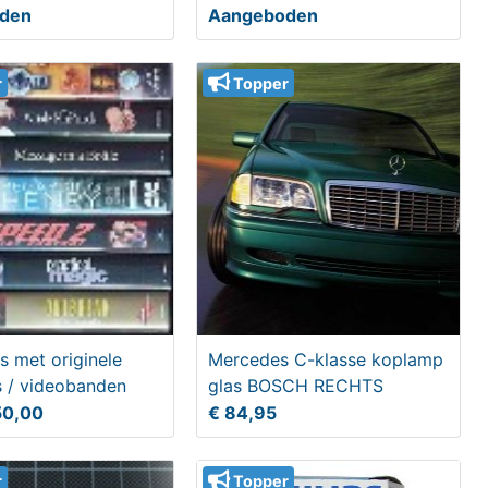
den
Aangeboden
r
Topper
s met originele
Mercedes C-klasse koplamp
s / videobanden
glas BOSCH RECHTS
50,00
€ 84,95
r
Topper