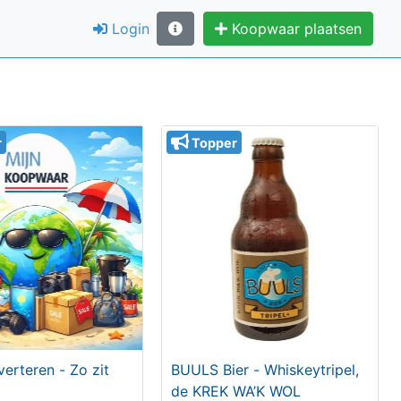
Login
Koopwaar plaatsen
r
Topper
verteren - Zo zit
BUULS Bier - Whiskeytripel,
de KREK WA’K WOL