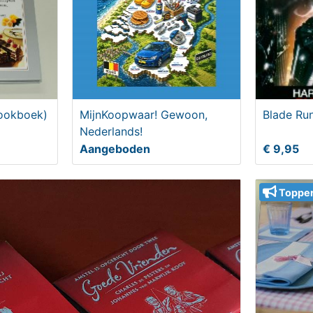
kookboek)
MijnKoopwaar! Gewoon,
Blade Ru
Nederlands!
Aangeboden
€ 9,95
Toppe