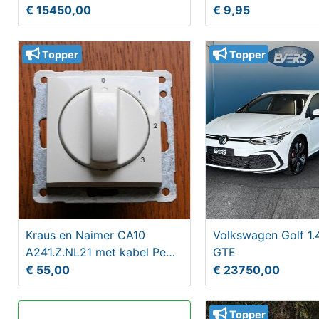
€ 15450,00
€ 9,95
Topper
Topper
Kraus en Naimer CA10
Volkswagen Golf 1.
A241.Z.NL21 met kabel PeHa
GTE
RAL 9010
€ 55,00
€ 23750,00
Topper