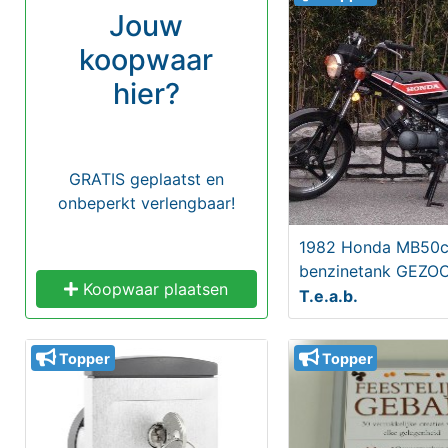
Jouw
koopwaar
hier?
GRATIS geplaatst en
onbeperkt verlengbaar!
1982 Honda MB50
benzinetank GEZO
Koopwaar plaatsen
T.e.a.b.
Topper
Topper