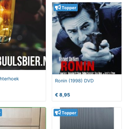
Topper
chterhoek
Ronin (1998) DVD
€ 8,95
r
Topper