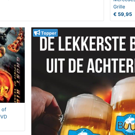
Grille
€ 59,95
Topper
 of
DVD