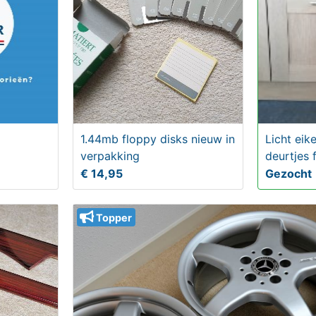
1.44mb floppy disks nieuw in
Licht ei
verpakking
deurtjes 
€ 14,95
Gezocht
Topper