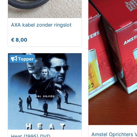
AXA kabel zonder ringslot
€ 8,00
Topper
Amstel Oprichters 
Heat (1995) DVD