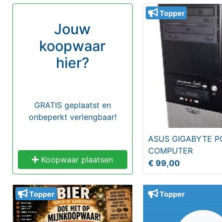
Topper
Jouw
koopwaar
hier?
GRATIS geplaatst en
onbeperkt verlengbaar!
ASUS GIGABYTE P
COMPUTER
Koopwaar plaatsen
€ 99,00
Topper
Topper