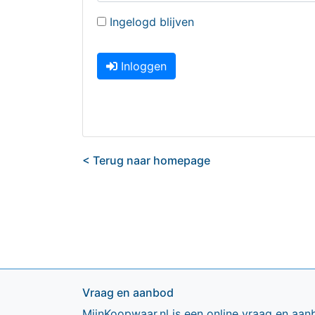
Ingelogd blijven
Inloggen
< Terug naar homepage
Vraag en aanbod
MijnKoopwaar.nl is een online vraag en aan