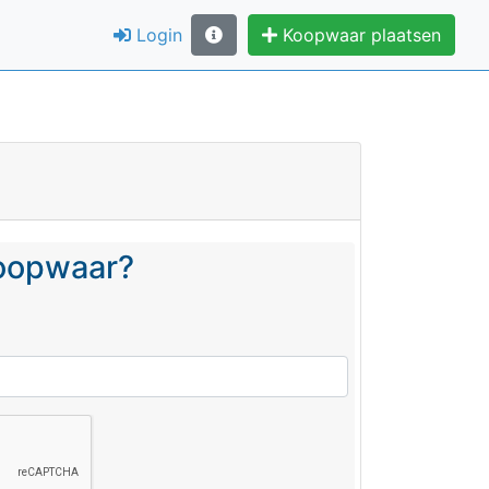
Login
Koopwaar plaatsen
koopwaar?