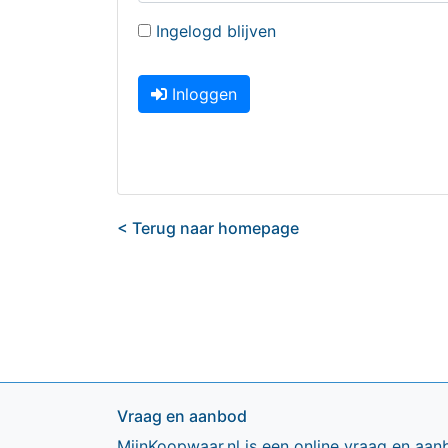
Ingelogd blijven
Inloggen
< Terug naar homepage
Vraag en aanbod
MijnKoopwaar.nl is een online vraag en aan