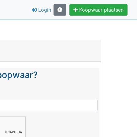
Login
Koopwaar plaatsen
koopwaar?