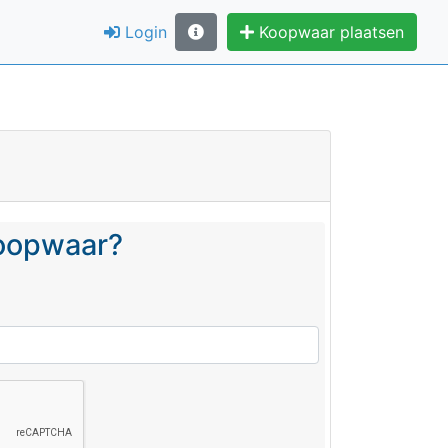
Login
Koopwaar plaatsen
koopwaar?