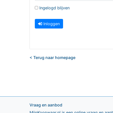
Ingelogd blijven
Inloggen
< Terug naar homepage
Vraag en aanbod
MijnKoopwaar.nl is een online vraag en aan