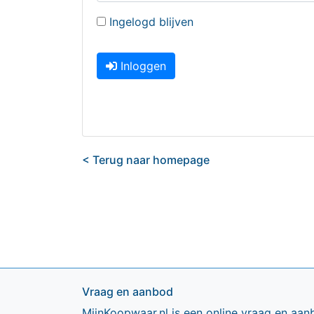
Ingelogd blijven
Inloggen
< Terug naar homepage
Vraag en aanbod
MijnKoopwaar.nl is een online vraag en aan