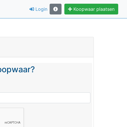
Login
Koopwaar plaatsen
koopwaar?