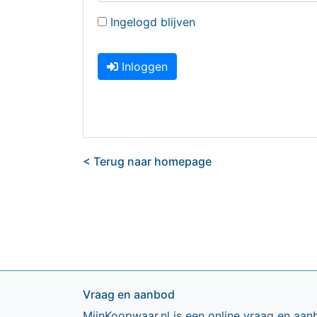
Ingelogd blijven
Inloggen
< Terug naar homepage
Vraag en aanbod
MijnKoopwaar.nl is een online vraag en aan