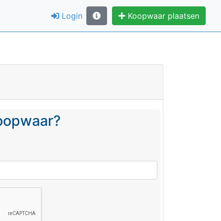
Login
Koopwaar plaatsen
koopwaar?