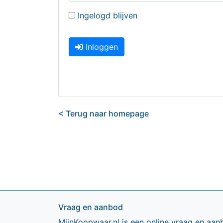
Ingelogd blijven
Inloggen
< Terug naar homepage
Vraag en aanbod
MijnKoopwaar.nl is een online vraag en aan