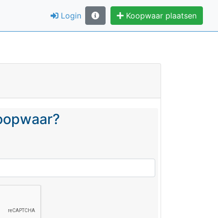
Login
Koopwaar plaatsen
koopwaar?