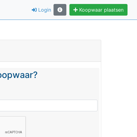
Login
Koopwaar plaatsen
koopwaar?