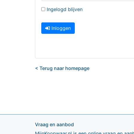
Ingelogd blijven
Inloggen
< Terug naar homepage
Vraag en aanbod
MijnKoopwaar.nl is een online vraag en aan