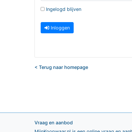
Ingelogd blijven
Inloggen
< Terug naar homepage
Vraag en aanbod
MijnKoopwaar.nl is een online vraag en aan