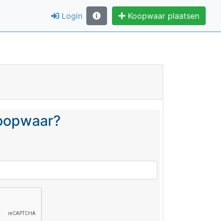
Login
Koopwaar plaatsen
koopwaar?