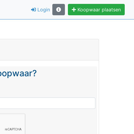
Login
Koopwaar plaatsen
koopwaar?