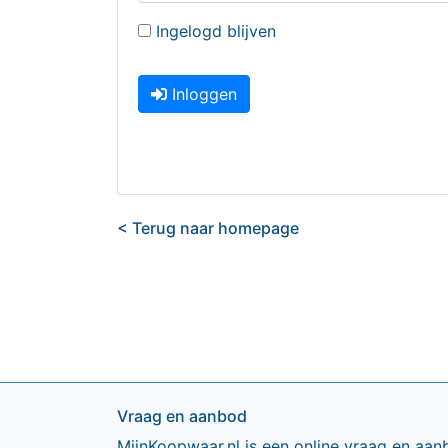
Ingelogd blijven
Inloggen
< Terug naar homepage
Vraag en aanbod
MijnKoopwaar.nl is een online vraag en aan