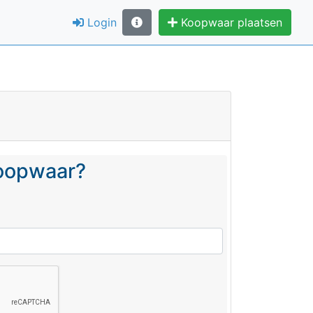
Login
Koopwaar plaatsen
koopwaar?