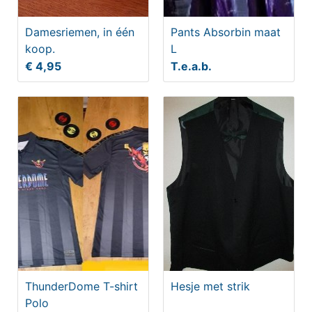
Damesriemen, in één
Pants Absorbin maat
koop.
L
€ 4,95
T.e.a.b.
ThunderDome T-shirt
Hesje met strik
Polo