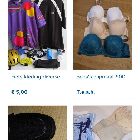
Fiets kleding diverse
Beha's cupmaat 90D
€ 5,00
T.e.a.b.