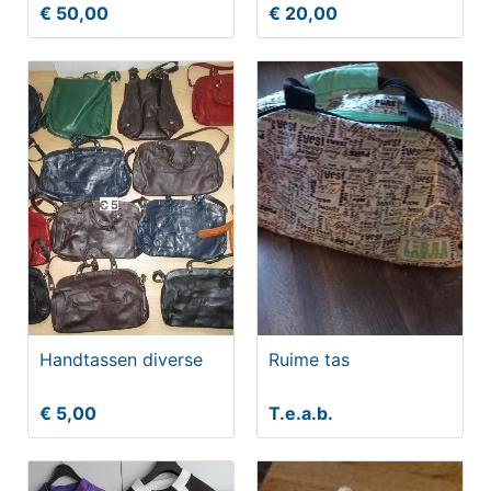
€ 50,00
€ 20,00
Handtassen diverse
Ruime tas
€ 5,00
T.e.a.b.