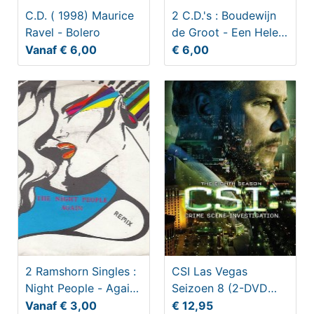
C.D. ( 1998) Maurice
2 C.D.'s : Boudewijn
Ravel - Bolero
de Groot - Een Hele
Tour (1997)
Vanaf € 6,00
€ 6,00
2 Ramshorn Singles :
CSI Las Vegas
Night People - Again
Seizoen 8 (2-DVD
/ Re-mix
box)
Vanaf € 3,00
€ 12,95