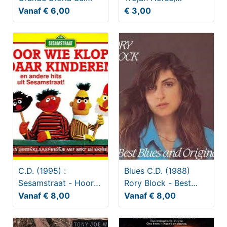
Rock nr. 5 Ray
Casanova, One more
Vanaf € 6,00
€ 3,00
Charles
little
C.D. (1995) :
Blues C.D. (1988)
Sesamstraat - Hoor
Rory Block - Best
Wie Klopt daar
Blues and Originals.
Vanaf € 8,00
Vanaf € 8,00
Kinderen.