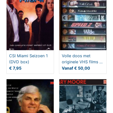
CSI Miami Seizoen 1
Volle doos met
(DVD box)
originele VHS films /
videobanden
€ 7,95
Vanaf € 50,00