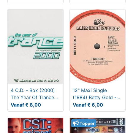
4 C.D. - Box (2000)
12" Maxi Single
The Year Of Trance
(1984) Betty Gold -
The Midsummer
TONIGHT (6:20)
Vanaf € 8,00
Vanaf € 6,00
Power M
Topper