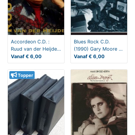
Accordeon C.D. :
Blues Rock C.D.
Ruud van der Heijden
(1990) Gary Moore -
- Ruud van der
Still got the Blues
Vanaf € 6,00
Vanaf € 6,00
Heijden
Topper