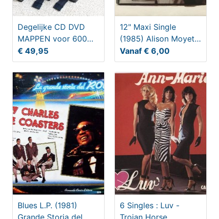
Degelijke CD DVD
12" Maxi Single
MAPPEN voor 600
(1985) Alison Moyet -
disks (3x200)
That ole Devil called
€ 49,95
Vanaf € 6,00
kunstleder
Blues L.P. (1981)
6 Singles : Luv -
Grande Storia del
Trojan Horse,