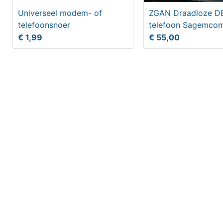
Universeel modem- of
ZGAN Draadloze D
telefoonsnoer
telefoon Sagemco
antwoordapparaat
€ 1,99
€ 55,00