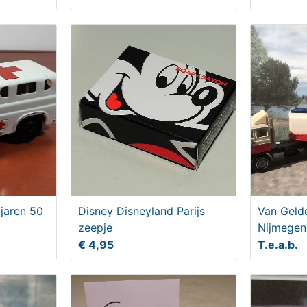
jaren 50
Disney Disneyland Parijs
Van Geld
zeepje
Nijmegen
€ 4,95
T.e.a.b.