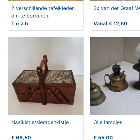
2 verschillende tafelkleden
3x van der Graaf V
om te borduren.
T.e.a.b.
Vanaf € 12,50
Naaikistje/sieradenkistje
Olie lampjes
€ 69,50
€ 55,00