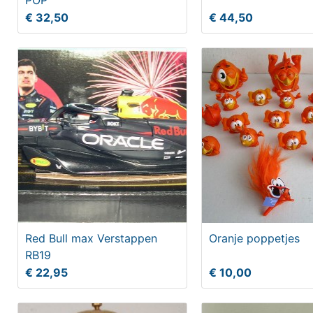
POP
€ 32,50
€ 44,50
Red Bull max Verstappen
Oranje poppetjes
RB19
€ 22,95
€ 10,00