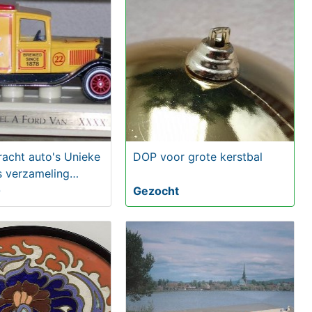
racht auto's Unieke
DOP voor grote kerstbal
s verzameling
0
Gezocht