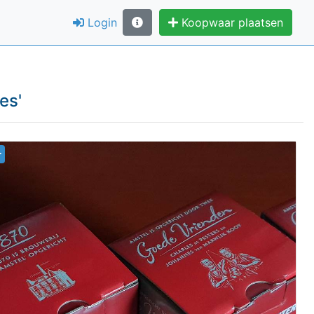
Login
Koopwaar plaatsen
ies
'
r