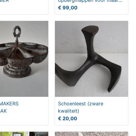
MER
opbergmappen voor maar
liefst 4x 304 disks
€ 99,00
MAKERS
Schoenleest (zware
BAK
kwaliteit)
€ 20,00