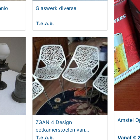
enlo
Glaswerk diverse
T.e.a.b.
Amstel O
ZGAN 4 Design
eetkamerstoelen van
Casprini
T.e.a.b.
Vanaf € 