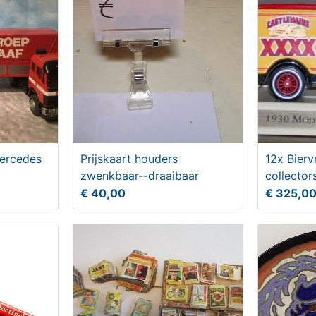
Mercedes
Prijskaart houders
12x Bierv
zwenkbaar--draaibaar
collector
metaal
€ 40,00
€ 325,0