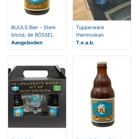
BUULS Bier - Sterk
Tupperware
blond, de BÖSSEL
thermoskan
Aangeboden
T.e.a.b.