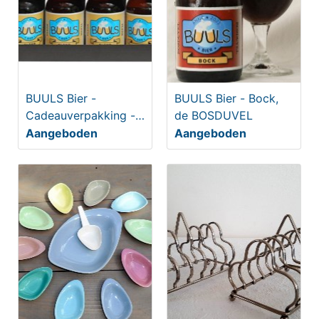
BUULS Bier -
BUULS Bier - Bock,
Cadeauverpakking -
de BOSDUVEL
4-pack
Aangeboden
Aangeboden