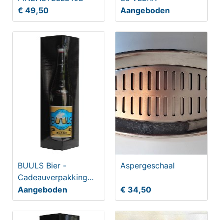
€ 49,50
Aangeboden
BUULS Bier -
Aspergeschaal
Cadeauverpakking
Vlerk 75cl
Aangeboden
€ 34,50