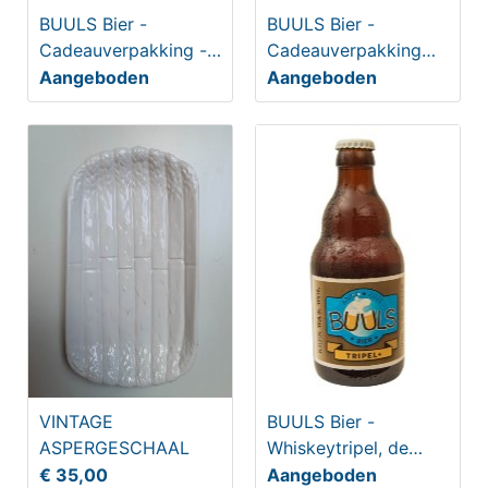
BUULS Bier -
BUULS Bier -
Cadeauverpakking -
Cadeauverpakking
3-pack
Krek Wa'k Wol 75cl
Aangeboden
Aangeboden
VINTAGE
BUULS Bier -
ASPERGESCHAAL
Whiskeytripel, de
KREK WA’K WOL
€ 35,00
Aangeboden