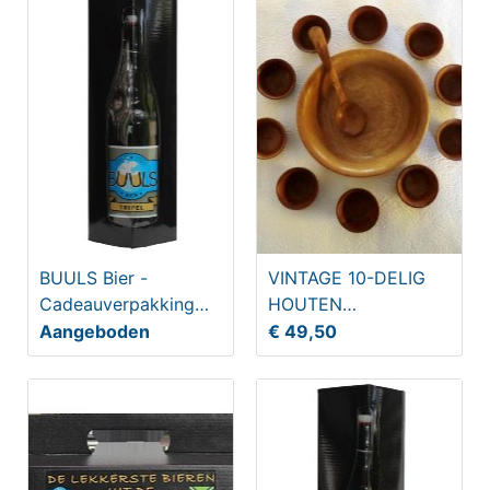
BUULS Bier -
VINTAGE 10-DELIG
Cadeauverpakking
HOUTEN
Draodnaegel 75cl
PINDASTELLETJE
Aangeboden
€ 49,50