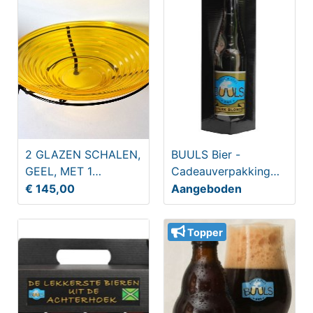
2 GLAZEN SCHALEN,
BUULS Bier -
GEEL, MET 1
Cadeauverpakking
STANDAARD
Bössel 75cl
€ 145,00
Aangeboden
Topper