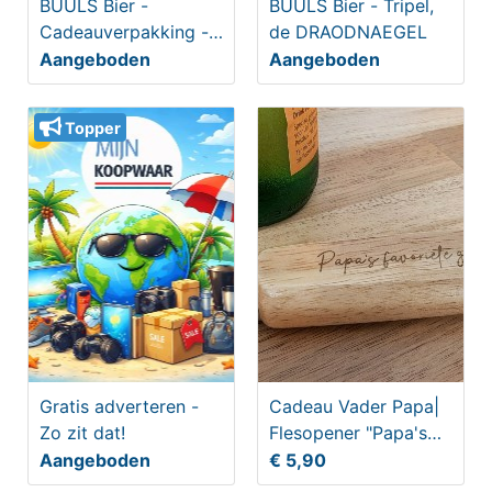
BUULS Bier -
BUULS Bier - Tripel,
Cadeauverpakking -
de DRAODNAEGEL
2-pack met glas
Aangeboden
Aangeboden
Topper
Gratis adverteren -
Cadeau Vader Papa|
Zo zit dat!
Flesopener "Papa's
favoriete
Aangeboden
€ 5,90
gereedschap"