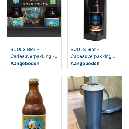
BUULS Bier -
BUULS Bier -
Cadeauverpakking -
Cadeauverpakking
4-pack met glas
Bosduvel 75cl
Aangeboden
Aangeboden