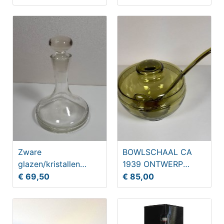
Zware
BOWLSCHAAL CA
glazen/kristallen
1939 ONTWERP
wijnkaraf met stop
COPIER
€ 69,50
€ 85,00