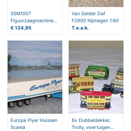
SSM1007
Van Gelder Daf
Figuurzaagmachine
F2800 Nijmegen 1:60
120W
€ 134,95
T.e.a.b.
Europe Flyer Huissen
6x Dubbeldekker,
Scania
Trolly, voertuigen