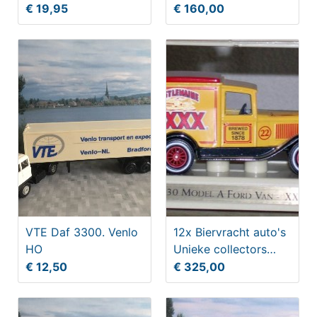
collectors
€ 19,95
€ 160,00
verzameling
VTE Daf 3300. Venlo
12x Biervracht auto's
HO
Unieke collectors
verzameling metaal
€ 12,50
€ 325,00