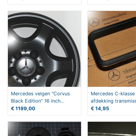
Mercedes velgen "Corvus
Mercedes C-klasse
Black Edition" 16 inch
afdekking transmis
breedset
€ 1199,00
€ 14,95