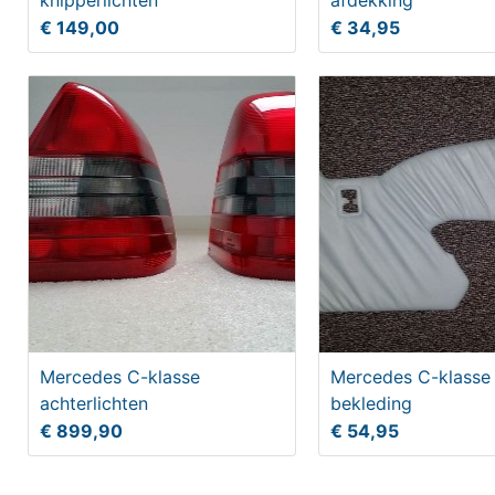
knipperlichten
afdekking
€ 149,00
€ 34,95
Mercedes C-klasse
Mercedes C-klasse 
achterlichten
bekleding
€ 899,90
€ 54,95