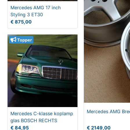
Mercedes AMG 17 inch
Styling 3 ET30
€ 875,00
Topper
Mercedes AMG Breeds
Mercedes C-klasse koplamp
glas BOSCH RECHTS
€ 84,95
€ 2149,00