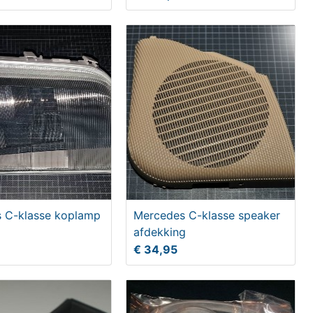
 C-klasse koplamp
Mercedes C-klasse speaker
afdekking
€ 34,95