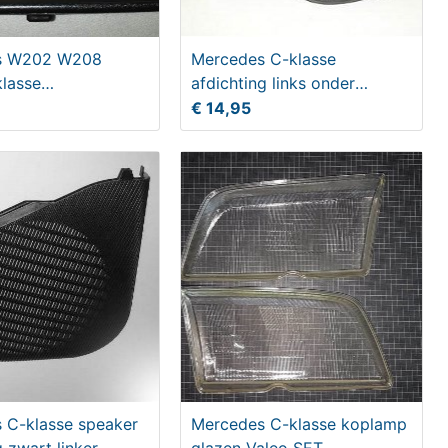
s W202 W208
Mercedes C-klasse
lasse
afdichting links onder
iegel zwart
koplamp
€ 14,95
 C-klasse speaker
Mercedes C-klasse koplamp