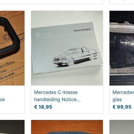
Mercedes C-klasse
Mercedes
sie
handleiding Notice
glas
d'entretien
€ 18,95
€ 99,95