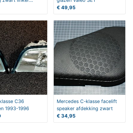
 zwart linker
glazen Valeo SET
€ 49,95
klasse C36
Mercedes C-klasse facelift
n 1993-1996
speaker afdekking zwart
0
€ 34,95