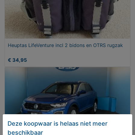
Heuptas LifeVenture incl 2 bidons en OTRS rugzak
€ 34,95
Deze koopwaar is helaas niet meer
beschikbaar