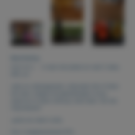
Beschrijving
foto1 en 2. tv kast met platen en veel C-dees.
€65,-en
radio en videoapparaat erbij.weet niet of deze
het doet, Volgens de gehandicapte vrouw,
waarvoor ik deze verkoop, doet deze het wel.
Uitproberen!!
.gratis de video's erbij.
foto 3 slaapkamerkast €15,-