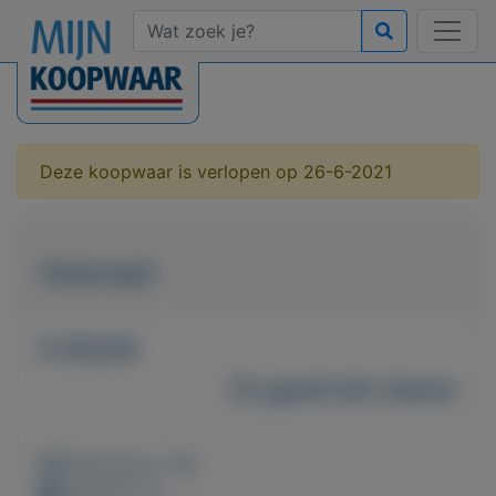
Deze koopwaar is verlopen op 26-6-2021
Huisraad
€ 65,00
Zo goed als nieuw
Weergaven: 56x
Bewaard: 0x