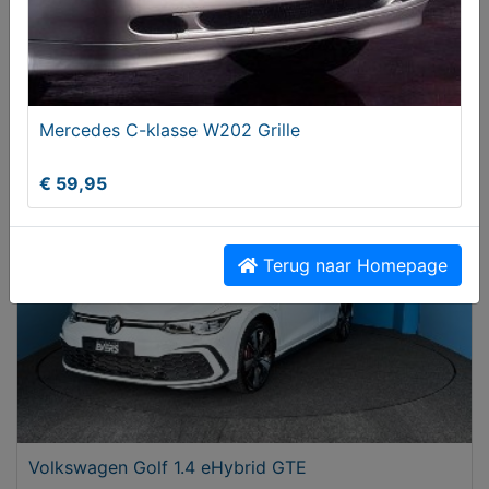
Adverteren op MijnKoopwaar
Mercedes C-klasse W202 Grille
Aangeboden
€ 59,95
Terug naar Homepage
Volkswagen Golf 1.4 eHybrid GTE