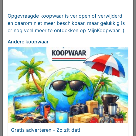
Volkswagen T-Roc 1.5 TSI Sport 2020, Benzine,
Opgevraagde koopwaar is verlopen of verwijderd
Handgeschakeld
en daarom niet meer beschikbaar, maar gelukkig is
€ 23950,00
er nog veel meer te ontdekken op MijnKoopwaar :)
Andere koopwaar
Wintermatten Rubbermatten Golf 5 en 6
Gratis adverteren - Zo zit dat!
Vanaf € 25,00