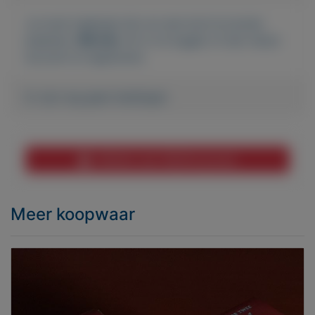
Je moet ingelogd zijn om een bod te kunnen
plaatsen.
Klik hier
om in te loggen of een nieuw
account te registreren.
Er zijn nog geen biedingen
Melden aan MijnKoopwaar
Meer koopwaar