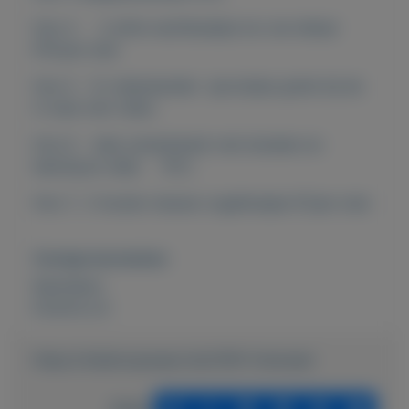
foto 4 2 witte nachtkastjes los van elkaar
€10.per stuk
foto 5 12 videobanden sprookjes gratis bij de
tv kast met video.
foto 6 .hele vensterbank met bokalen en
beertje,en uiltje €12,-
foto 7, 2 houten nieuwe vogelhuisjes €7,per stuk
Overige kenmerken
Rubrieken:
Externe url:
https://mijnkoopwaar.nl/a/1591-Huisraad
Delen