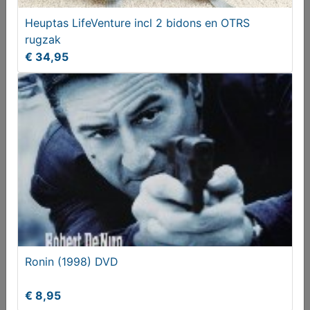
Heuptas LifeVenture incl 2 bidons en OTRS
rugzak
€ 34,95
Whiplash (zweepslag) - Angeli Poulssen
€ 2,00
Ronin (1998) DVD
€ 8,95