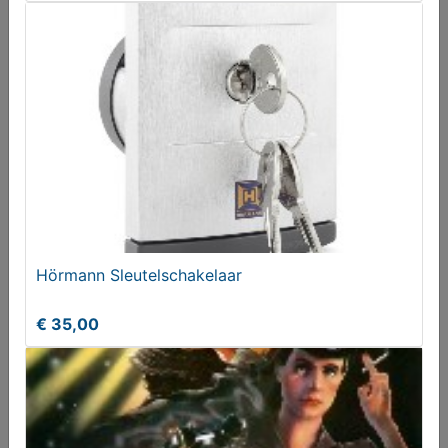
No place like home + Jessica's first prayer - Hesba
Stretton
€ 6,00
Hörmann Sleutelschakelaar
€ 35,00