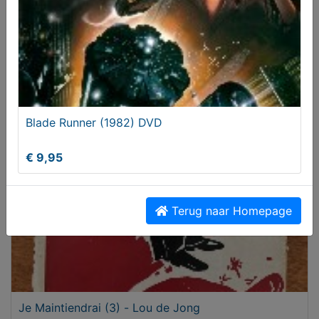
Koffiepot, koper en roodkoperen bodem.
€ 39,50
Blade Runner (1982) DVD
€ 9,95
Terug naar Homepage
Je Maintiendrai (3) - Lou de Jong