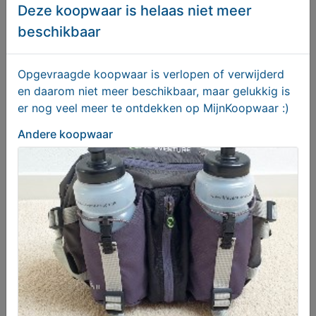
Deze koopwaar is helaas niet meer
beschikbaar
Volkswagen T-Roc 1.5 TSI Sport 2020, Benzine,
Handgeschakeld
€ 23950,00
Opgevraagde koopwaar is verlopen of verwijderd
en daarom niet meer beschikbaar, maar gelukkig is
er nog veel meer te ontdekken op MijnKoopwaar :)
Andere koopwaar
Badkamerradiator Radson Elato T - gloednieuw
T.e.a.b.