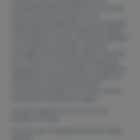
e Gymform Slim Fold wandelband heeft
verschillende handige functies voor uw training.
Houd uw hartslag in de gaten met de
ingebouwde hartslagsensoren op de handgrepen.
De gemakkelijk af te lezen digitale LCD-display
wordt tijdens uw training voortdurend bijgewerkt
om uw snelheid, tijd, afstand, verbrande
calorie�n en hartslag weer te geven. Daarnaast
kunt u kiezen uit 3 verschillende ingebouwde
programma's die zijn ontworpen voor beginners,
gemiddelde en gevorderde fitness niveaus. De
Gymform Slim Fold wandelband heeft
verschillende snelheden van 1-6 km/u, van een
ontspannende wandeling tot joggen.
Kan geen originele foto laten zien hij is al
ingepakt in de doos.
Hij is nog maar 4 maanden oud en zeer weinig
gebruikt.