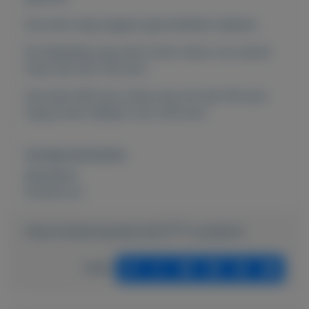
Doe hem weg wegens gezondheids redenen.
De bedoeling was dat ik hem retour zou sturen
maar dat kost 150 euro.
Hij koste 400 euro nieuw dus min die 150 euro
mag je hem hebben voor 250 euro.
Overige kenmerken
Rubrieken:
Externe url:
https://mijnkoopwaar.nl/a/1777-Loopband
Delen