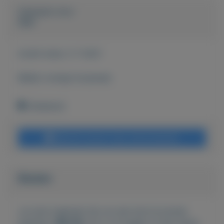
Geplaatst door
Stan
Actief sinds:
2-7-2021
Bekijk overige koopwaar
Onbekend
Bericht sturen naar adverteerder
Bieden
Je moet ingelogd zijn om een bod te kunnen
plaatsen.
Klik hier
om in te loggen of een nieuw