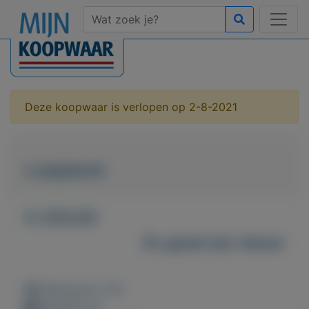
Deze koopwaar is verlopen op 2-8-2021
Loopband
€ 250,00
Zo goed als nieuw
Weergaven: 53x
Bewaard: 0x