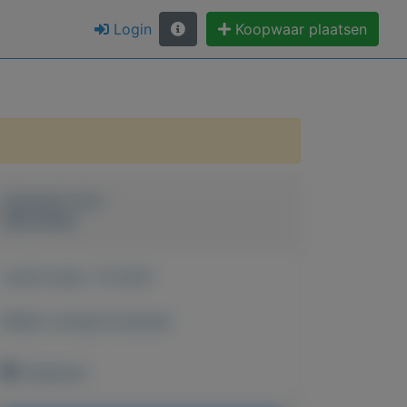
Login
Koopwaar plaatsen
Geplaatst door
Raisa Buijs
Actief sinds:
7-8-2021
Bekijk overige koopwaar
Onbekend