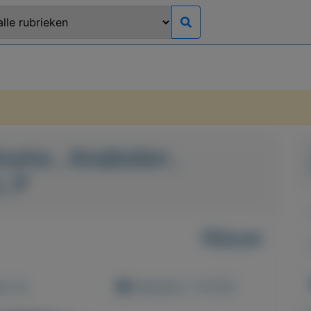
ums , Anabolen ,
, P
Nieuw
d: 0x
Geplaatst: 7-8-2021