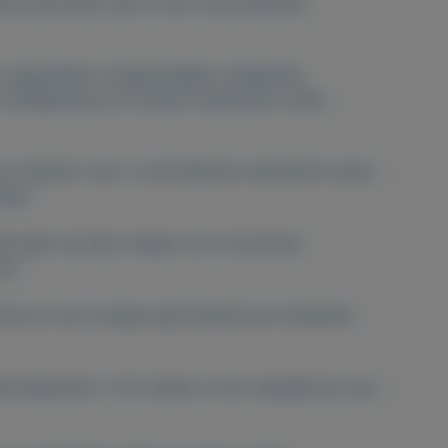
ine Apotheek waar u kunt verschillenden
 Angststillers, Slaapmiddelen, Sekspillen,
Antidepressiva en andere medicijnen online …
eze website kunt u verschillende medicijnen kopen
cept.
ezorgen wij thuis. Ideaal voor chronische
acy!
ruit je over je eigen gezondheid kunt beslissen.
l Nederland . Af te halen is ook mogelijk bij onze