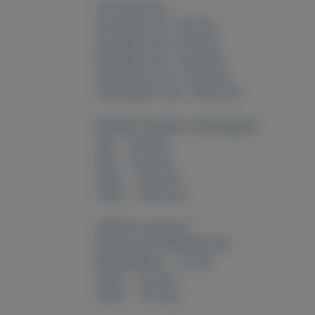
XTC 260 mg
10 pillen voor 30 euro
20 pillen voor 55 euro
50 pillen voor 125 euro
100 pillen voor 220 euro
1000 pillen voor 1400 euro
MDMA kristallen (champagne)
1gr – 15 euro
5gr – 65 euro
10gr – 115 euro
50gr – 500 euro
GHB Ph-waarde 7
Stroperig TOPKWALITEIT
BUISJES5ml – 5 euro
10ml – 10 euro
20ml – 20 euro