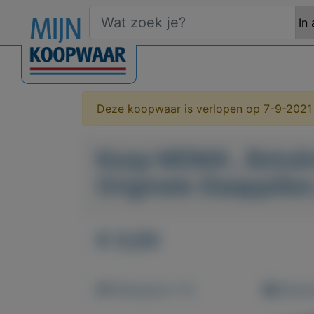
Deze koopwaar is verlopen op 7-9-2021
Koop MDMA , Botulin
Originele Slaappillen
€ 0,00
Weergaven: 51x
Bewaar