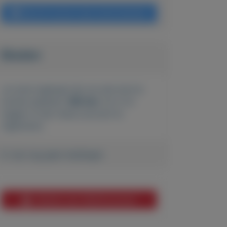
Bericht sturen naar adverteerder
Bieden
Je moet ingelogd zijn om een bod te
kunnen plaatsen.
Klik hier
om in te
loggen of een nieuw account te
registreren.
Er zijn nog geen biedingen
Melden aan MijnKoopwaar