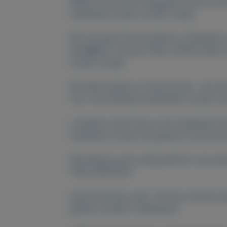
Welkom bij Dokter Burggraaf Simone Onl
medicijnen kopen zonder recept.
Wij verkopen Diverse Benzos, Pijnstillers,
Opio�den, Ecstacy-Pillen, ADHD-pillen, 
zonder recept.
We helpt klanten uit heel Europa . Op d
voor verschillende doeleinden zonder re
U bestelt vanuit huis en de medicijnen b
medicatie. Ervaar het gemak en de priv
Wij bieden je een veilig platform van waa
*40% KORTING !!
Gratis levering vanaf 100 euro binnen hee
geheim locatie in Nederland.