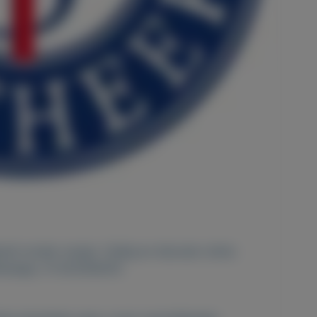
ll zonder recept. (Veilig en discreet online
hatsapp: 31 623206255