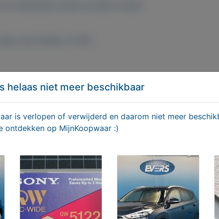
 om medicijnen online te kopen zonder
onden met PostNL of TNT!
s helaas niet meer beschikbaar
y.com/
r is verlopen of verwijderd en daarom niet meer beschikb
te ontdekken op MijnKoopwaar :)
 Zondag )
OOSJES 4 GRATIS... 100% gegarandeerde en
 kopen zonder voorschriften.