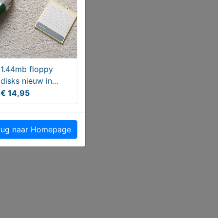
1.44mb floppy
disks nieuw in
verpakking
€ 14,95
ug naar Homepage