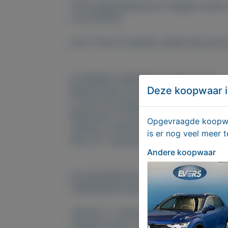
100% gegarandeerde en veiligste manier
voorschriften.
Voor 17.30 uur besteld, zelfde dag verz
ALGEMEEN ONDERSTEUNINGSTEAM
Deze koopwaar i
Website:http://www.onlinedutchpharmac
E-mail: info.onlineapotheek7@gmail.com
WhatsApp: 31 623206255
Opgevraagde koopwaa
Telefoon: 31(0)623206255
is er nog veel meer 
Wickr ID: vanpraag
Andere koopwaar
KLANTENSERVICE:
*OPENINGSTIJDEN : 24/7 ( Maandag t/m
-BESTEL 5 DOOSJES 2 GRATIS EN 10 D
veiligste manier om medicijnen online te