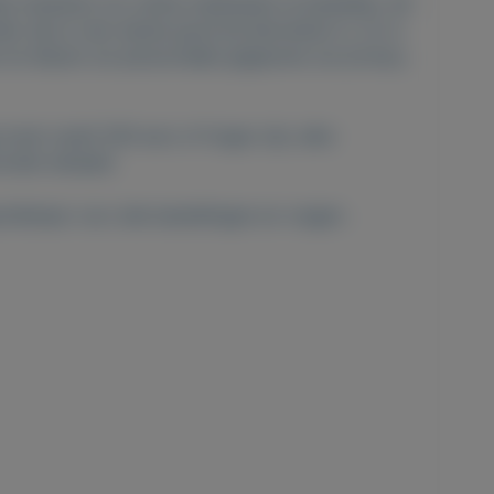
e manieren om online medicijnen te bestellen, dit
er dat er een derde partij bij betrokken is. Zo is
en blijven uw persoonlijke gegevens uw privacy.
g moet vanaf 200 euro of hoger zijn, elke
worden betaald.
hikbaar voor alle bestellingen en vragen .