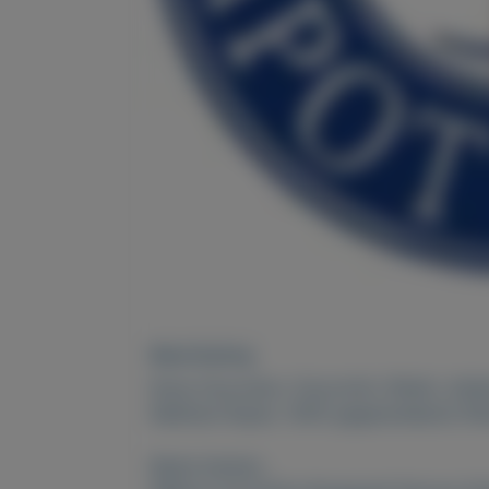
Beschrijving
Koop Oxycodon, Oxycontin, Ritalin, Addera
Medicijn Kopen, 100% gegarandeerd) W
Beste klanten ,