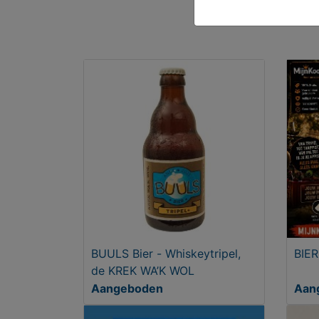
BUULS Bier - Whiskeytripel,
BIER
de KREK WA’K WOL
Aangeboden
Aan