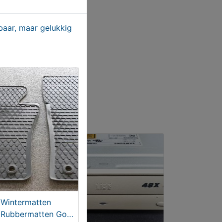
aar, maar gelukkig
 T8
Wintermatten
Rubbermatten Golf