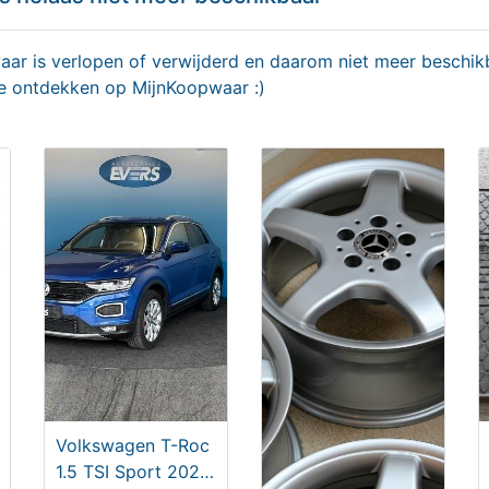
r is verlopen of verwijderd en daarom niet meer beschikb
te ontdekken op MijnKoopwaar :)
Volvo XC60 2.0 Recharge
R-Design
€ 34950,00
Volkswagen T-Roc
1.5 TSI Sport 2020,