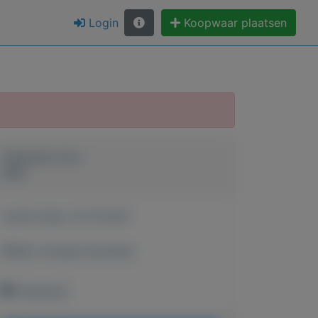
Login
Koopwaar plaatsen
Geplaatst door
peet
Actief sinds:
13-10-2021
Bekijk overige koopwaar
Onbekend