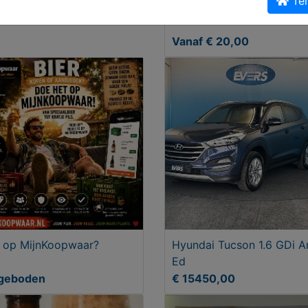
Ter
Amstel Oprichters Vaasje
Vanaf € 20,00
 op MijnKoopwaar?
Hyundai Tucson 1.6 GDi A
Ed
geboden
€ 15450,00