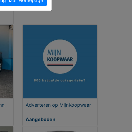
ug naar Homepage
s 25c
nn.
Adverteren op MijnKoopwaar
Aangeboden