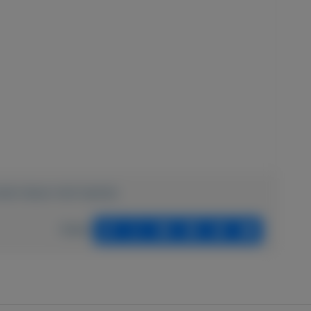
roek-nieuw-met-kaartje
Delen