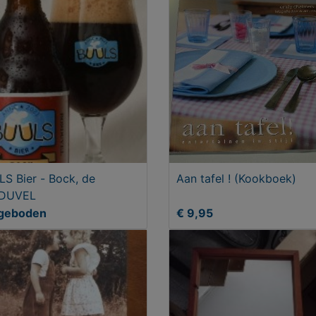
S Bier - Bock, de
Aan tafel ! (Kookboek)
DUVEL
geboden
€ 9,95