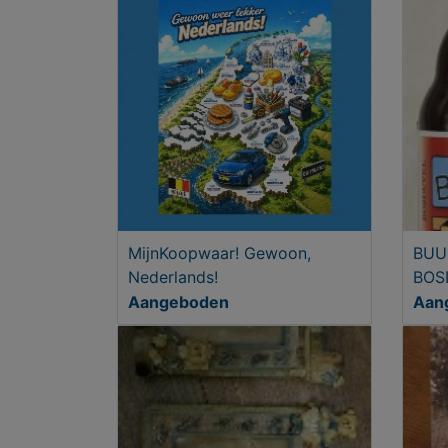
MijnKoopwaar! Gewoon,
BUUL
Nederlands!
BOS
Aangeboden
Aan