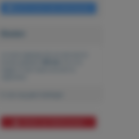
Bericht sturen naar adverteerder
Bieden
Je moet ingelogd zijn om een bod te
kunnen plaatsen.
Klik hier
om in te
loggen of een nieuw account te
registreren.
Er zijn nog geen biedingen
Melden aan MijnKoopwaar