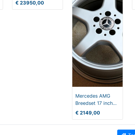
Benzine,
€ 23950,00
Handgeschakeld
Koopwaar leuk?! Zegt het
t!!
TIS
Mercedes AMG
Breedset 17 inch
Styling III
€ 2149,00
gerestaureerd