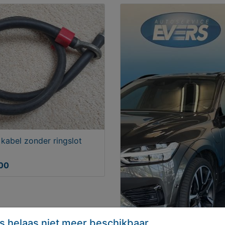
kabel zonder ringslot
,00
s helaas niet meer beschikbaar