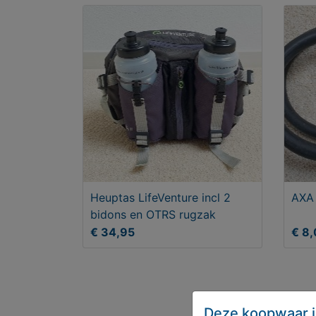
Heuptas LifeVenture incl 2
AXA 
bidons en OTRS rugzak
€ 34,95
€ 8
Deze koopwaar i