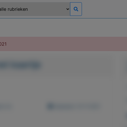
021
et kaartje
d: 0x
Geplaatst: 10-11-2021