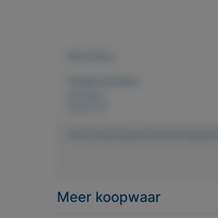
Beschrijving
Overige kenmerken
Rubrieken:
Externe url:
https://mijnkoopwaar.nl/a/2429-Spijerb
Meer koopwaar