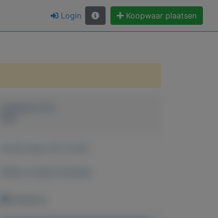
Login
Koopwaar plaatsen
Geplaatst door
Arjo
Actief sinds:
20-11-2021
Bekijk overige koopwaar
Onbekend