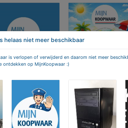
s helaas niet meer beschikbaar
r is verlopen of verwijderd en daarom niet meer beschikb
te ontdekken op MijnKoopwaar :)
rteren op MijnKoopwaar
Gratis adverteren - Zo zit
geboden
Aangeboden