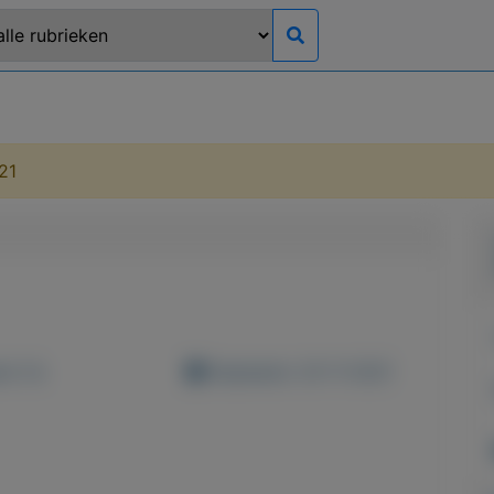
21
d: 0x
Geplaatst: 20-11-2021