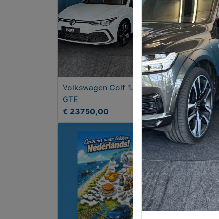
Volkswagen Golf 1.4 eHybrid
Spor
GTE
*col
€ 23750,00
€ 21