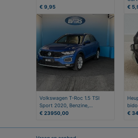
€ 9,95
€ 5,
Volkswagen T-Roc 1.5 TSI
Heup
Sport 2020, Benzine,
bido
Handgeschakeld
€ 23950,00
€ 3