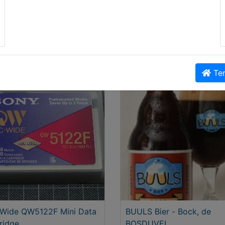
cedes C-klasse W202
CDROM drive SAMSUNG 
e
Master 48E
9,95
€ 9,95
Ter
-Wide QW5122F Mini Data
BUULS Bier - Bock, de
ridge
BOSDUVEL