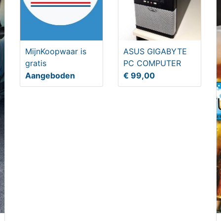
MijnKoopwaar is
ASUS GIGABYTE
gratis
PC COMPUTER
Aangeboden
€ 99,00
tfoto Jaarboek 1971
Heat (1995) DVD
lectors item*
,00
€ 9,95