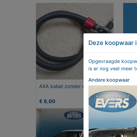
Deze koopwaar i
Opgevraagde koopwaa
is er nog veel meer 
Andere koopwaar
AXA kabel zonder ringslot
Adve
€ 8,00
Aan