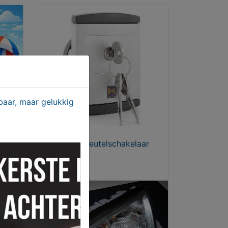
aar, maar gelukkig
 dat!
Hörmann Sleutelschakelaar
€ 35,00