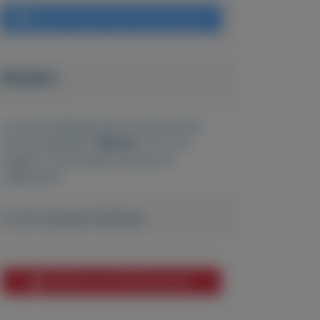
Bericht sturen naar adverteerder
Bieden
Je moet ingelogd zijn om een bod te
kunnen plaatsen.
Klik hier
om in te
loggen of een nieuw account te
registreren.
Er zijn nog geen biedingen
Melden aan MijnKoopwaar