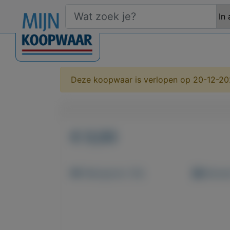
Deze koopwaar is verlopen op 20-12-20
€ 0,00
Weergaven: 56x
Bewaar