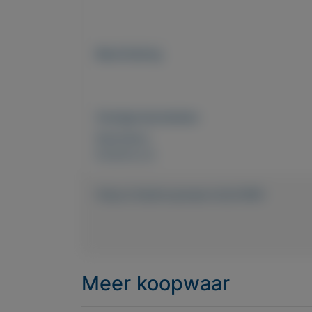
Beschrijving
Overige kenmerken
Rubrieken:
Externe url:
https://mijnkoopwaar.nl/a/2466-
Meer koopwaar