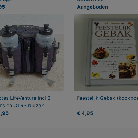
95
Aangeboden
tas LifeVenture incl 2
Feestelijk Gebak (kookbo
ns en OTRS rugzak
4,95
€ 4,95