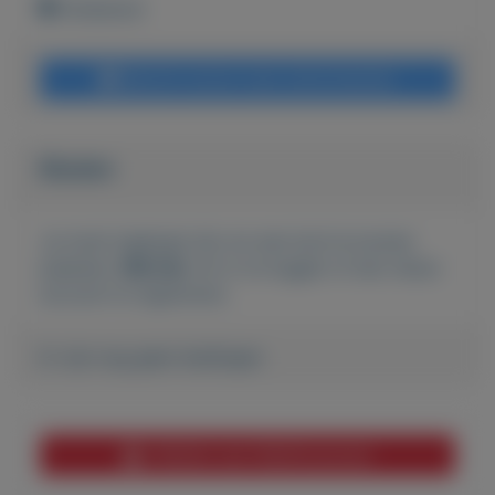
Onbekend
Bericht sturen naar adverteerder
Bieden
Je moet ingelogd zijn om een bod te kunnen
plaatsen.
Klik hier
om in te loggen of een nieuw
account te registreren.
Er zijn nog geen biedingen
Melden aan MijnKoopwaar