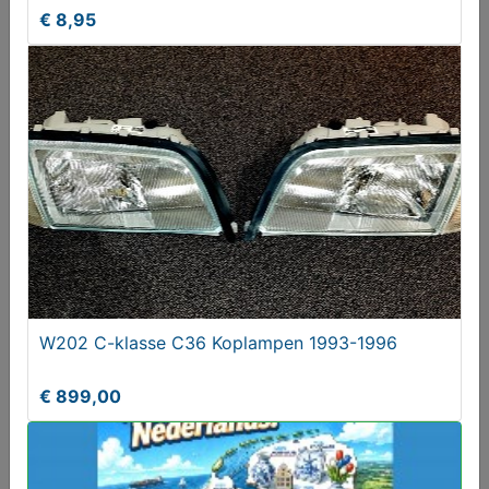
€ 8,95
HP C1554C 12-24GB DDS-3 4mm SCSI Internal
Trade-Ready Tape D
€ 149,00
W202 C-klasse C36 Koplampen 1993-1996
€ 899,00