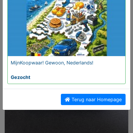
Mercedes velgen "Corvus Black Edition" 16 inch
breedset
€ 1199,00
MijnKoopwaar! Gewoon, Nederlands!
Gezocht
Terug naar Homepage