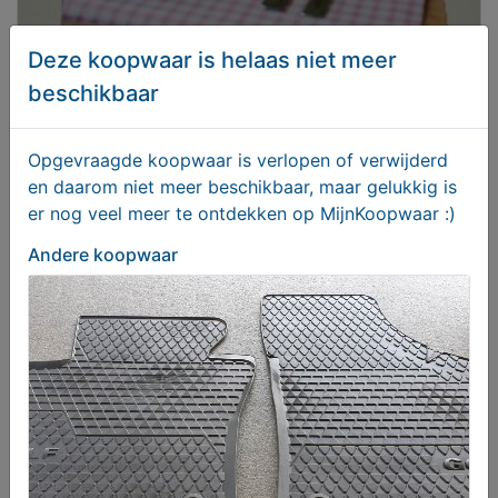
Deze koopwaar is helaas niet meer
beschikbaar
Aan tafel ! (Kookboek)
€ 9,95
Opgevraagde koopwaar is verlopen of verwijderd
en daarom niet meer beschikbaar, maar gelukkig is
er nog veel meer te ontdekken op MijnKoopwaar :)
Andere koopwaar
Ghost Rider 2 Spirit of Vengeance (2011) DVD