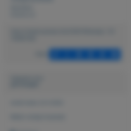
Rubrieken:
Externe url:
https://mijnkoopwaar.nl/a/3349-Whatssap--33-
745687383
Delen
Geplaatst door
gerritseagbo
Actief sinds:
23-3-2022
Bekijk overige koopwaar