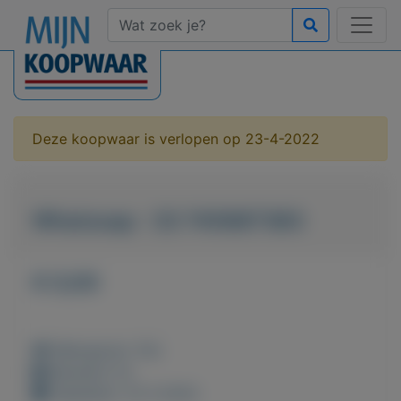
Deze koopwaar is verlopen op 23-4-2022
Whatssap : 33 745687383
€ 0,00
Weergaven: 53x
Bewaard: 0x
Geplaatst: 23-3-2022