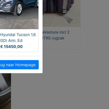
Heuptas LifeVenture incl 2
Hyundai Tucson 1.6
bidons en OTRS rugzak
GDi Ann. Ed
€ 34,95
€ 15450,00
ug naar Homepage