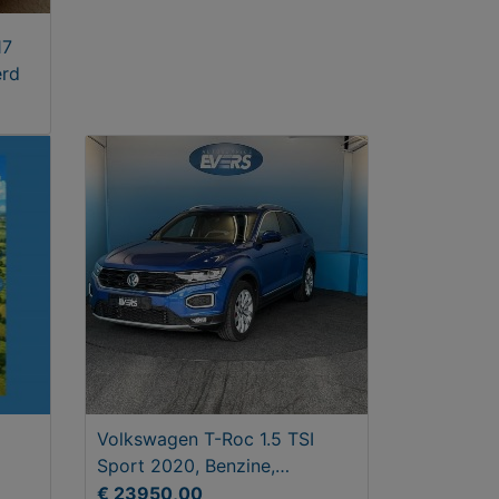
17
erd
Volkswagen T-Roc 1.5 TSI
Sport 2020, Benzine,
Handgeschakeld
€ 23950,00