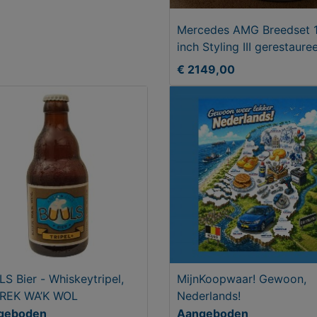
Mercedes AMG Breedset 
inch Styling III gerestaure
€ 2149,00
S Bier - Whiskeytripel,
MijnKoopwaar! Gewoon,
KREK WA’K WOL
Nederlands!
geboden
Aangeboden