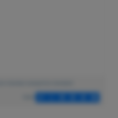
arfum-Hanneke-wwwparfum-hannekenl
Delen