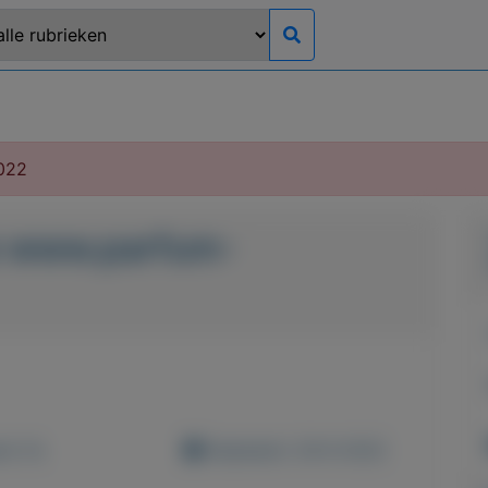
022
 www.parfum-
d: 0x
Geplaatst: 28-6-2022