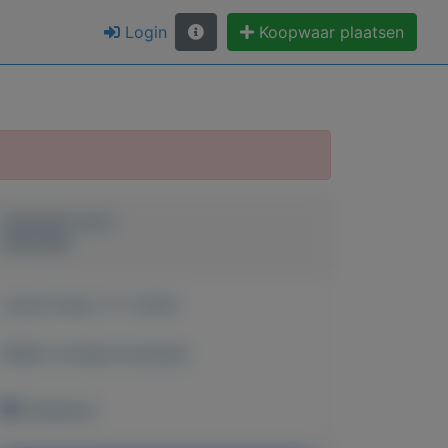
Login
Koopwaar plaatsen
Geplaatst door
Hanneke
Actief sinds:
17-7-2024
Bekijk overige koopwaar
Onbekend