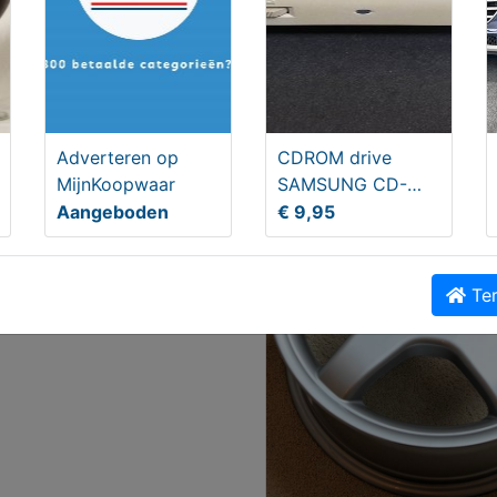
S GIGABYTE PC
Adverteren op
CDROM drive
PUTER
MijnKoopwaar
SAMSUNG CD-
9,00
Master 48E
Aangeboden
€ 9,95
Ter