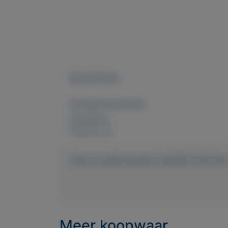
Beschrijving
Overige kenmerken
Rubrieken:
Externe url:
https://mijnkoopwaar.nl/a/3844-FM-P
Meer koopwaar