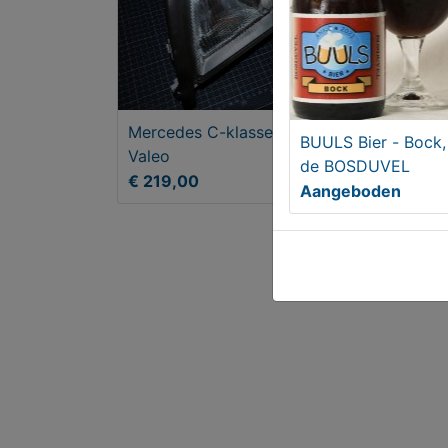
Mercedes C-klasse koplamp
ASU
BUULS Bier - Bock,
Valeo
COM
de BOSDUVEL
€ 219,00
€ 9
Aangeboden