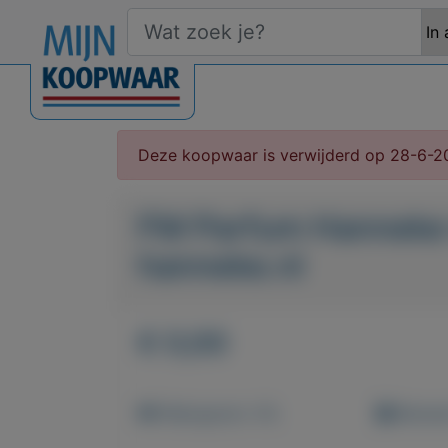
Deze koopwaar is verwijderd op 28-6-2
FM Parfum Hanneke
hanneke.nl
€ 0,00
Weergaven: 41x
Bewaar