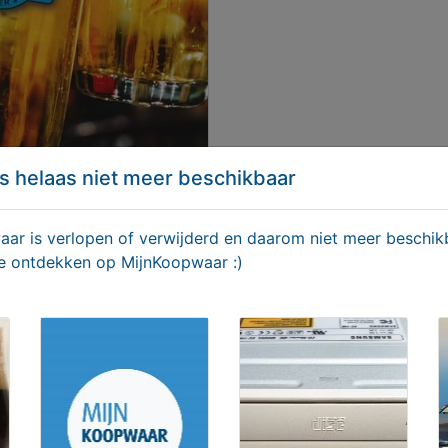
s helaas niet meer beschikbaar
S Bieren De Lekkerste
r is verlopen of verwijderd en daarom niet meer beschikb
en uit de achterhoek
te ontdekken op MijnKoopwaar :)
geboden