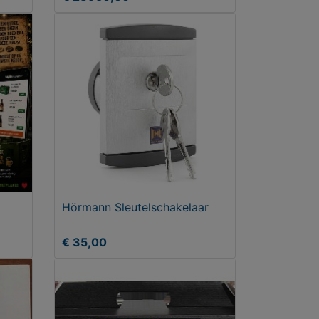
Hörmann Sleutelschakelaar
€ 35,00