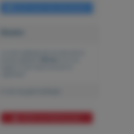
Bericht sturen naar adverteerder
Bieden
Je moet ingelogd zijn om een bod te
kunnen plaatsen.
Klik hier
om in te
loggen of een nieuw account te
registreren.
Er zijn nog geen biedingen
Melden aan MijnKoopwaar