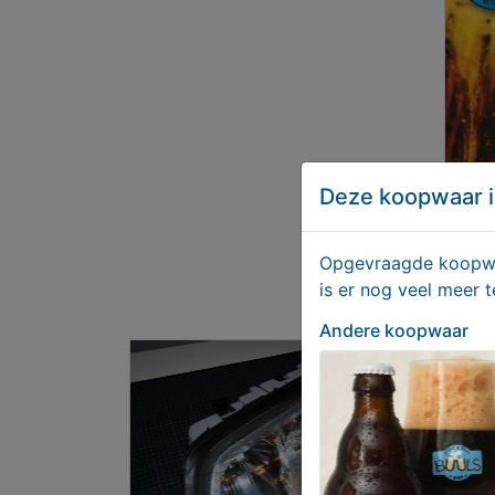
Deze koopwaar i
BUUL
Opgevraagde koopwaa
bier
is er nog veel meer 
Aan
Andere koopwaar