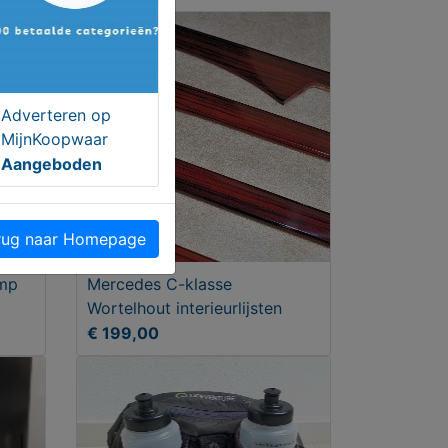
Adverteren op
MijnKoopwaar
Aangeboden
ug naar Homepage
amp
Mercedes C-klasse
Wortelhout interieurlijsten
€ 199,00