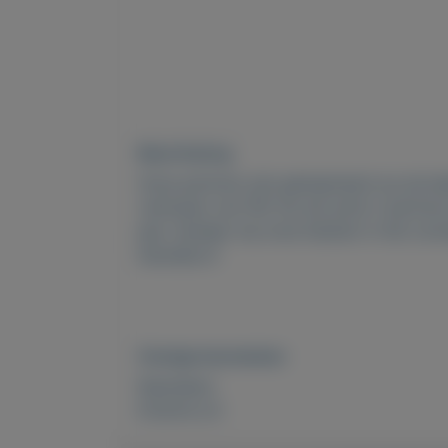
Beschrijving
Onze parfums zijn geinspireerd op de be
verkopen van FM. Nu als actie 2 parfums
jaar vandaar wij onze klanten in het zo
hanneke.nl
Overige kenmerken
Rubrieken:
Externe url: