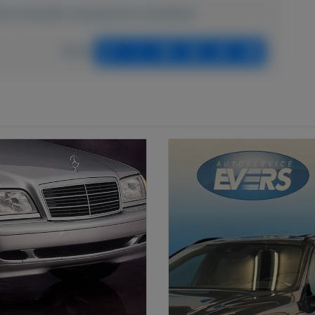
arfum-Hanneke-wwwparfum-hannekenl
Delen