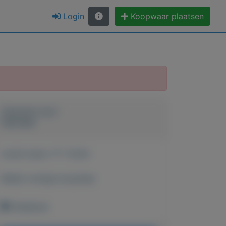
Login
Koopwaar plaatsen
Geplaatst door
Hanneke
Actief sinds:
17-7-2024
Bekijk overige koopwaar
Onbekend