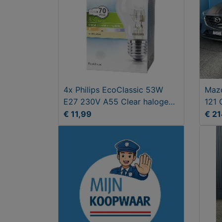
4x Philips EcoClassic 53W
Mazd
E27 230V A55 Clear halogeen
121 
lampen
€ 11,99
€ 2