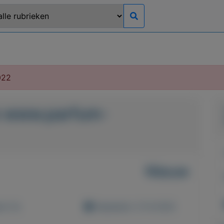
022
 www.parfum-
Nieuw
d: 0x
Geplaatst: 21-8-2022