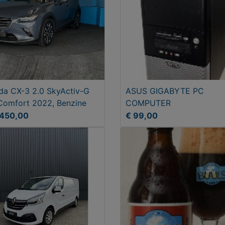
a CX-3 2.0 SkyActiv-G
ASUS GIGABYTE PC
Comfort 2022, Benzine
COMPUTER
1450,00
€ 99,00