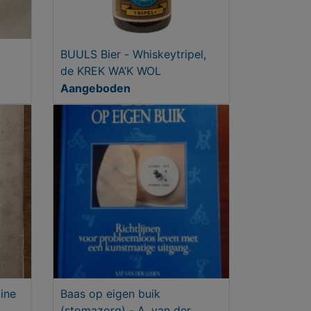
BUULS Bier - Whiskeytripel,
de KREK WA’K WOL
Aangeboden
ine
Baas op eigen buik
(stomazorg) - A. van der