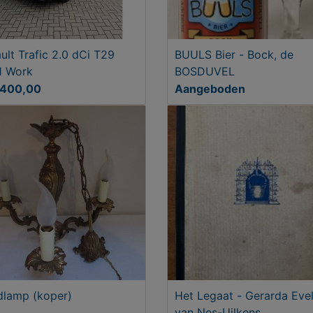
ult Trafic 2.0 dCi T29
BUULS Bier - Bock, de
1 Work
BOSDUVEL
3400,00
Aangeboden
lamp (koper)
Het Legaat - Gerarda Evel
van Nes-Uilkens