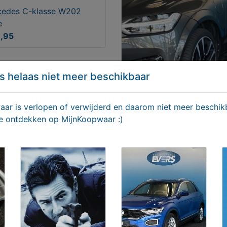
cedes C-klasse W202
e
9,95
s helaas niet meer beschikbaar
r is verlopen of verwijderd en daarom niet meer beschikb
te ontdekken op MijnKoopwaar :)
Volvo XC60 2.0 Recharge
R-Design
€ 34950,00