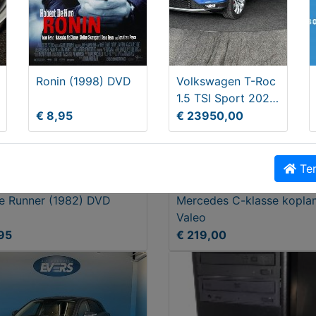
Ronin (1998) DVD
Volkswagen T-Roc
1.5 TSI Sport 2020,
Benzine,
€ 8,95
€ 23950,00
Handgeschakeld
Ter
e Runner (1982) DVD
Mercedes C-klasse kopl
Valeo
95
€ 219,00