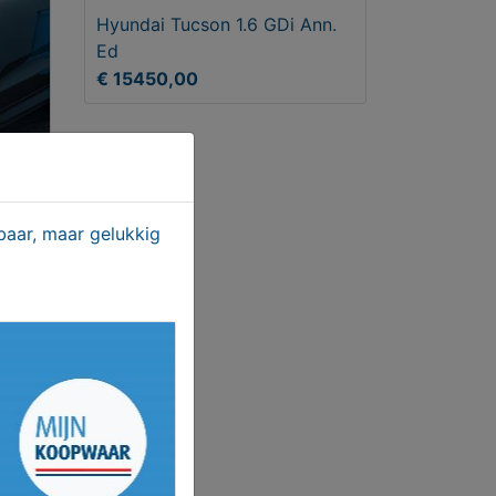
Hyundai Tucson 1.6 GDi Ann.
Ed
€ 15450,00
aar, maar gelukkig
 T8