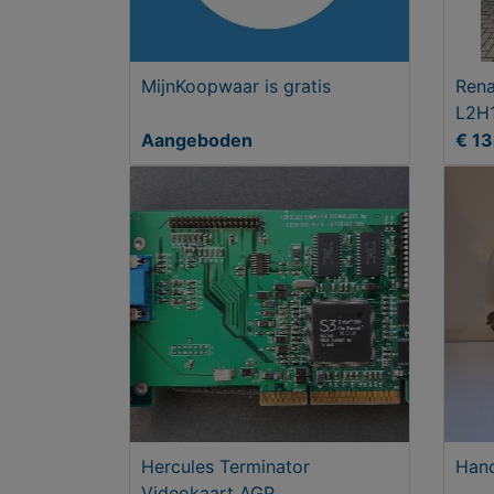
MijnKoopwaar is gratis
Rena
L2H
Aangeboden
€ 1
Hercules Terminator
Hand
Videokaart AGP