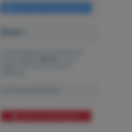
Bericht sturen naar adverteerder
Bieden
Je moet ingelogd zijn om een bod te
kunnen plaatsen.
Klik hier
om in te
loggen of een nieuw account te
registreren.
Er zijn nog geen biedingen
Melden aan MijnKoopwaar