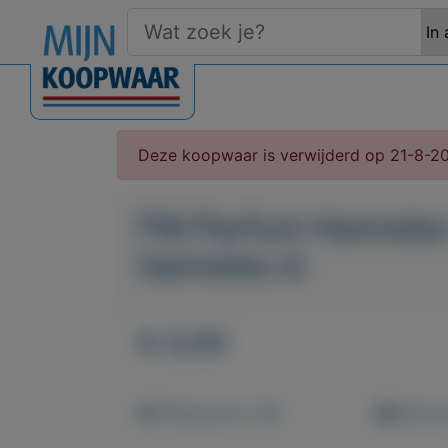
Deze koopwaar is verwijderd op 21-8-2
FM Parfum Hanneke
hanneke.nl
€ 0,00
Weergaven: 46x
Bewaar