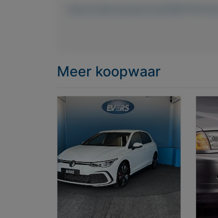
https://mijnkoopwaar.nl/a/4098-FM-P
Meer koopwaar