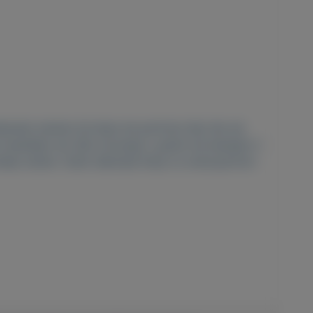
kende merken bij deze de parfums lijst die wij
 bestellen de 3de ontvangt u gratis wij bestaan 2
nnetje zetten. Dank allemaal shop nu www.parfum-