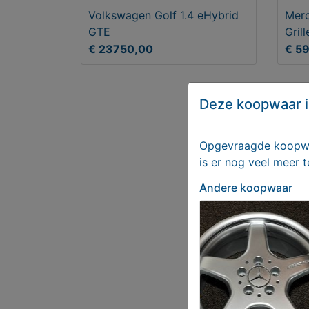
Volkswagen Golf 1.4 eHybrid
Mer
GTE
Grill
€ 23750,00
€ 5
Deze koopwaar i
Opgevraagde koopwaa
is er nog veel meer 
Andere koopwaar