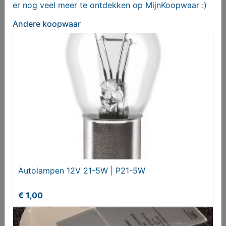
er nog veel meer te ontdekken op MijnKoopwaar :)
Andere koopwaar
SEAT Arona 1.0 TSI Xperience
€ 20250,00
Autolampen 12V 21-5W | P21-5W
€ 1,00
BUULS Bier - Cadeauverpakking - 3-pack