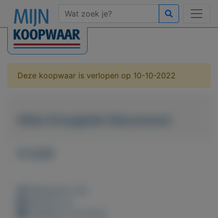
Deze koopwaar is verlopen op 10-10-2022
Atlas Everglade Stacaravan
€ 0,00
Weergaven: 50x
Bewaard: 0x
Geplaatst: 10-9-2022