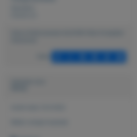
Rubrieken:
Externe url:
https://mijnkoopwaar.nl/a/4348-Atlas-Everglade-
Stacaravan
Delen
Geplaatst door
Wendy
Actief sinds:
10-9-2022
Bekijk overige koopwaar