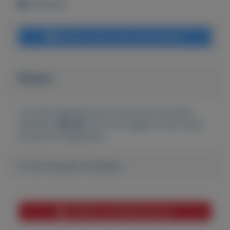
Onbekend
Bericht sturen naar adverteerder
Bieden
Je moet ingelogd zijn om een bod te kunnen
plaatsen.
Klik hier
om in te loggen of een nieuw
account te registreren.
Er zijn nog geen biedingen
Melden aan MijnKoopwaar