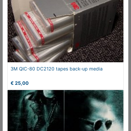
Aangeboden
3M QIC-80 DC2120 tapes back-up media
€ 25,00
Hörmann Sleutelschakelaar
€ 35,00