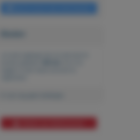
Bericht sturen naar adverteerder
Bieden
Je moet ingelogd zijn om een bod te
kunnen plaatsen.
Klik hier
om in te
loggen of een nieuw account te
registreren.
Er zijn nog geen biedingen
Melden aan MijnKoopwaar