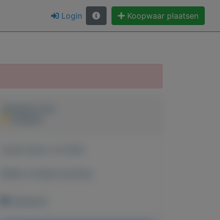
Login
Koopwaar plaatsen
Geplaatst door
Jacques
Actief sinds:
3-2-2020
Bekijk overige koopwaar
Onbekend