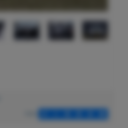
e
Delen