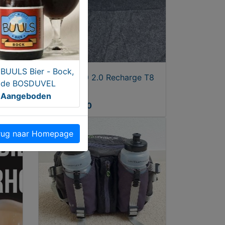
BUULS Bier - Bock,
Volvo XC60 2.0 Recharge T8
de BOSDUVEL
R-Design
Aangeboden
€ 34950,00
ug naar Homepage