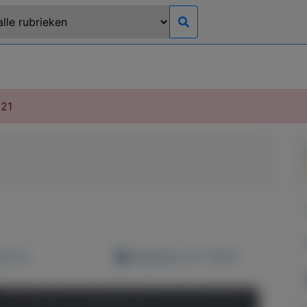
021
d: 0x
Geplaatst: 27-1-2021