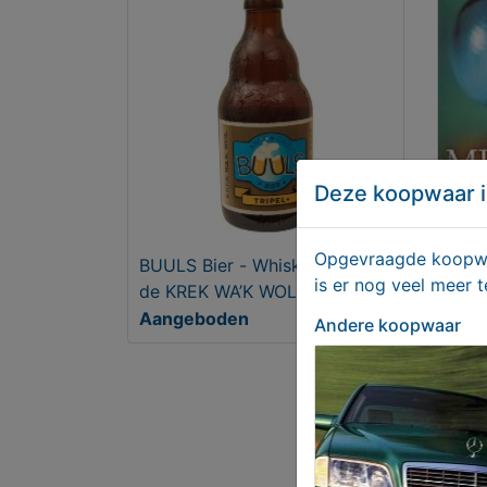
Deze koopwaar i
Opgevraagde koopwaa
BUULS Bier - Whiskeytripel,
Mic
is er nog veel meer 
de KREK WA’K WOL
Aangeboden
€ 9,
Andere koopwaar