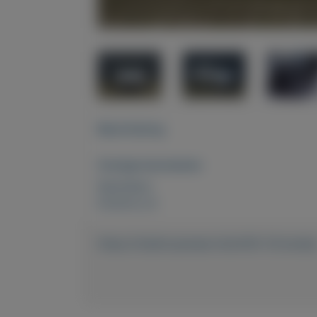
Beschrijving
Overige kenmerken
Rubrieken:
Externe url:
https://mijnkoopwaar.nl/a/435-Citroentj