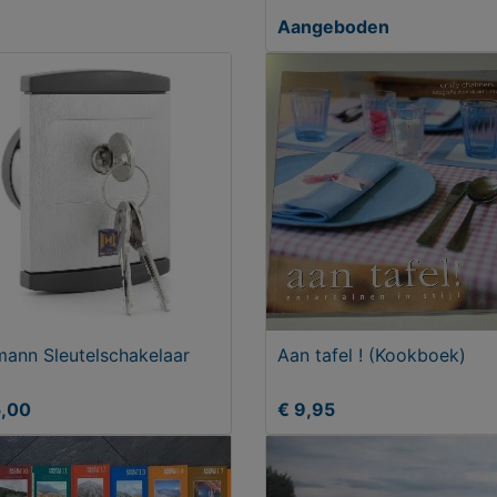
Aangeboden
ann Sleutelschakelaar
Aan tafel ! (Kookboek)
5,00
€ 9,95