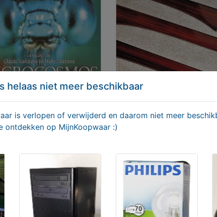
s helaas niet meer beschikbaar
r is verlopen of verwijderd en daarom niet meer beschikb
rocosmos DVD
Mercedes C-klasse
te ontdekken op MijnKoopwaar :)
Wortelhout interieurlijsten
95
€ 199,00