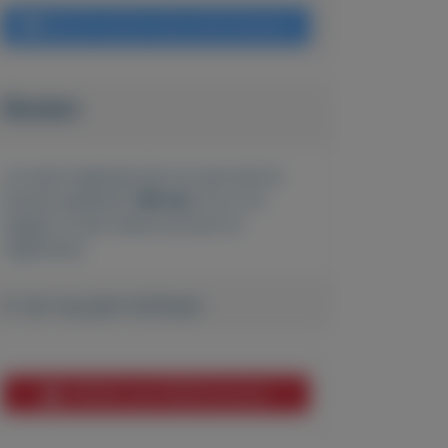
Bericht sturen naar adverteerder
Bieden
Je moet ingelogd zijn om een bod te
kunnen plaatsen.
Klik hier
om in te
loggen of een nieuw account te
registreren.
Er zijn nog geen biedingen
Melden aan MijnKoopwaar