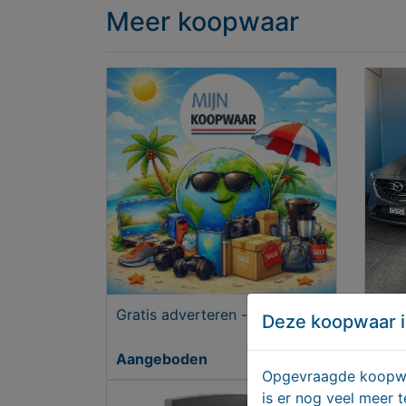
Meer koopwaar
Gratis adverteren - Zo zit dat!
Mazd
Deze koopwaar i
121 
Aangeboden
€ 2
Opgevraagde koopwaa
is er nog veel meer 