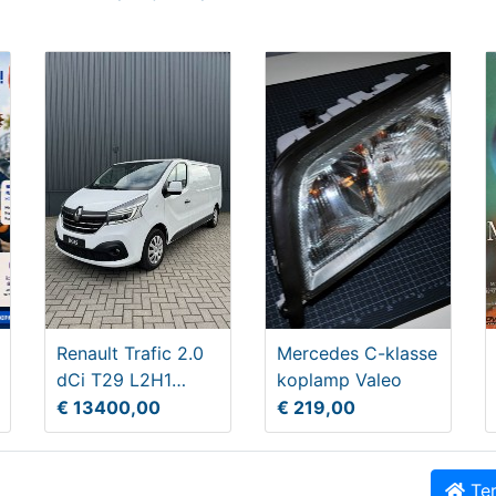
tafel ! (Kookboek)
Mercedes C-klasse
Wortelhout interieurlijsten
95
€ 199,00
Renault Trafic 2.0
Mercedes C-klasse
dCi T29 L2H1
koplamp Valeo
Work
€ 13400,00
€ 219,00
Ter