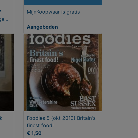
W
MijnKoopwaar is gratis
geen
Aangeboden
k
Foodies 5 (okt 2013) Britain's
finest food!
€ 1,50