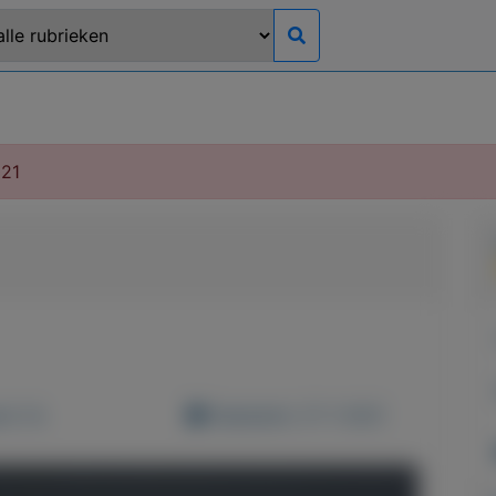
021
d: 0x
Geplaatst: 27-1-2021