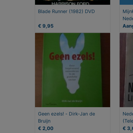
Blade Runner (1982) DVD
Mijn
Nede
€ 9,95
Aan
Geen ezels! - Dirk-Jan de
Nede
Bruijn
(Tel
€ 2,00
€ 3