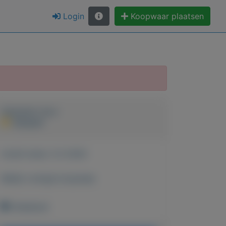
Login
Koopwaar plaatsen
Geplaatst door
Jacques
Actief sinds:
3-2-2020
Bekijk overige koopwaar
Onbekend