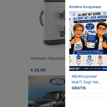
Andere koopwaar
Hörmann Sleutelschakelaar
Aan 
€ 35,00
€ 9,
MijnKoopwaar
leuk?! Zegt het
voort!!
GRATIS