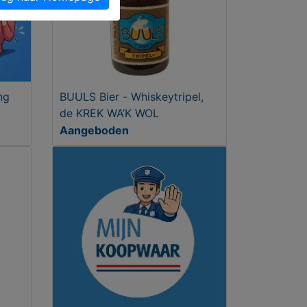
ng
BUULS Bier - Whiskeytripel,
de KREK WA’K WOL
Aangeboden