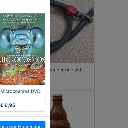
AXA kabel zonder ringslot
€ 8,00
Microcosmos DVD
€ 9,95
ug naar Homepage