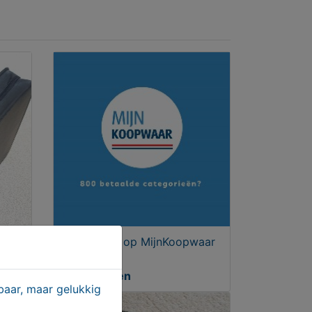
EN
Adverteren op MijnKoopwaar
Aangeboden
aar, maar gelukkig