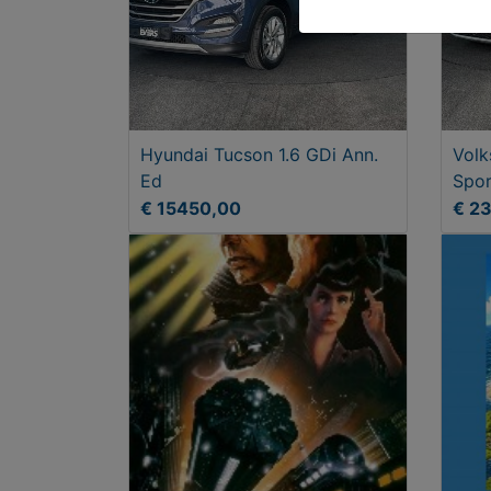
Hyundai Tucson 1.6 GDi Ann.
Volk
Ed
Spor
Han
€ 15450,00
€ 2