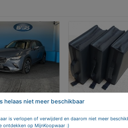
a CX-3 2.0 SkyActiv-G
Degelijke CD DVD MAPP
s helaas niet meer beschikbaar
Comfort 2022, Benzine
voor 600 disks (3x200)
kunstleder
1450,00
€ 49,95
r is verlopen of verwijderd en daarom niet meer beschikb
te ontdekken op MijnKoopwaar :)