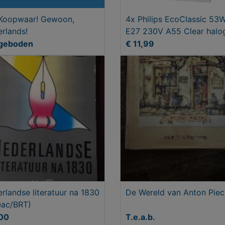
Koopwaar! Gewoon,
4x Philips EcoClassic 53
rlands!
E27 230V A55 Clear halo
lampen
geboden
€ 11,99
rlandse literatuur na 1830
De Wereld van Anton Piec
eac/BRT)
,00
T.e.a.b.