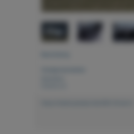
Beschrijving
Overige kenmerken
Rubrieken:
Externe url:
https://mijnkoopwaar.nl/a/436-Citroen-2