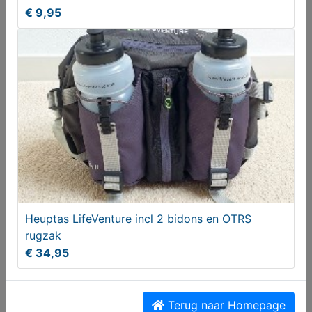
€ 9,95
Taallijnen Nederlands vd tweede fase - Handboek
HAVO
Heuptas LifeVenture incl 2 bidons en OTRS
€ 5,00
rugzak
€ 34,95
Terug naar Homepage