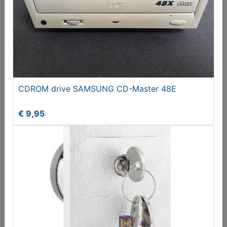
Hyundai Tucson 1.6 GDi Comfort, LM velgen 19inch,
Trekhaak
CDROM drive SAMSUNG CD-Master 48E
€ 16250,00
€ 9,95