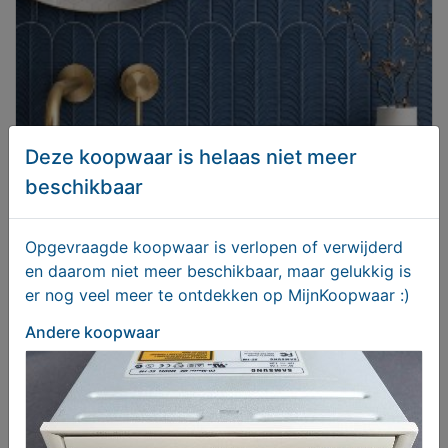
Deze koopwaar is helaas niet meer
beschikbaar
Blad tegels - Veer tegels - Visschubtegels -
Opgevraagde koopwaar is verlopen of verwijderd
Badkamertegels
en daarom niet meer beschikbaar, maar gelukkig is
€ 64,95
er nog veel meer te ontdekken op MijnKoopwaar :)
Andere koopwaar