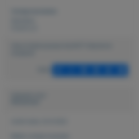
Overige kenmerken
Rubrieken:
Externe url:
https://mijnkoopwaar.nl/a/4477-Gearstone-
threadmill
Delen
Geplaatst door
Muhammed
Actief sinds:
24-9-2022
Bekijk overige koopwaar