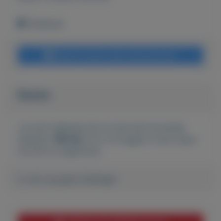
Onbekend
Bericht sturen naar adverteerder
Bieden
Je moet ingelogd zijn om een bod te kunnen
plaatsen.
Klik hier
om in te loggen of een nieuw
account te registreren.
Er zijn nog geen biedingen