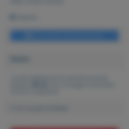
Bekijk overige koopwaar
Onbekend
Bericht sturen naar adverteerder
Bieden
Je moet ingelogd zijn om een bod te kunnen
plaatsen.
Klik hier
om in te loggen of een nieuw
account te registreren.
Er zijn nog geen biedingen