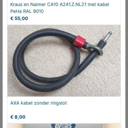
€ 23750,00
Kraus en Naimer CA10 A241.Z.NL21 met kabel
PeHa RAL 9010
€ 55,00
Ghost Rider 2 Spirit of Vengeance (2011) DVD
€ 7,95
AXA kabel zonder ringslot
€ 8,00