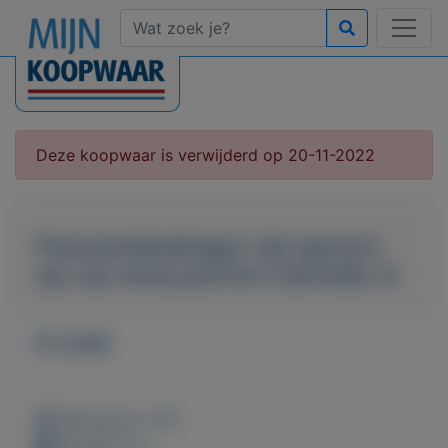
Deze koopwaar is verwijderd op 20-11-2022
Paasaanbiedingen zijn gestart
op=op www.parfum-hanneke.nl
€ 0,00
Weergaven: 46x
Bewaard: 0x