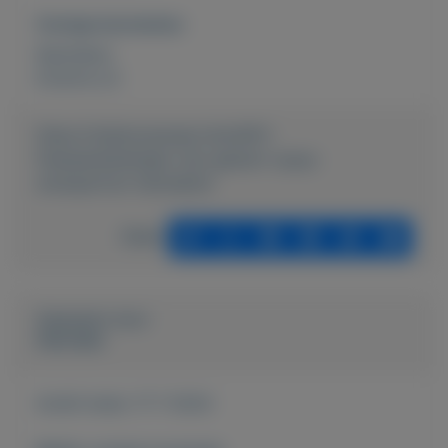
Overige kenmerken
Rubrieken:
Externe url:
https://mijnkoopwaar.nl/a/4911-
Paasaanbiedingen-zijn-gestart-opop-
wwwparfum-hannekenl
Delen
Geplaatst door
Hanneke
Actief sinds:
17-7-2024