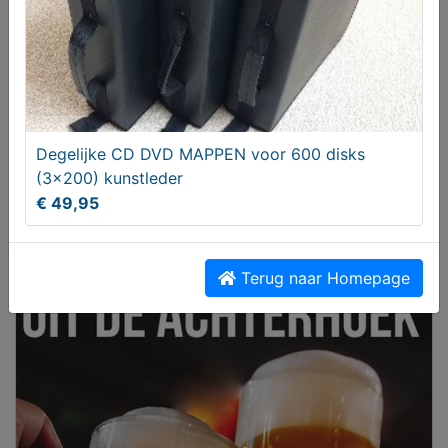
Mercedes AMG Breedset 17 inch Styling III
gerestaureerd
Degelijke CD DVD MAPPEN voor 600 disks
€ 2149,00
(3x200) kunstleder
€ 49,95
Terug naar Homepage