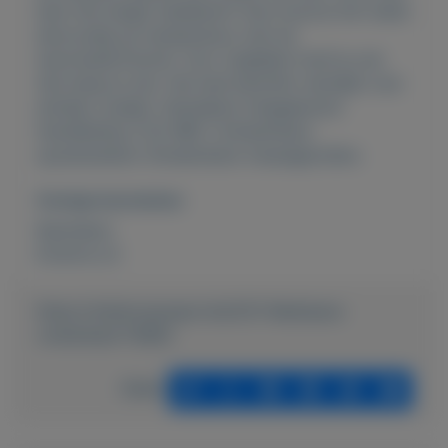
keer iets langer badderen? Dan houd je het water
eenvoudig op temperatuur met de
warmwaterfunctie. Voor uitglijden hoef je ook
niet bang te zijn. Het bad beschikt namelijk over
antislip-voetjes. Standaard meegeleverd
Handleiding (1,32 MB) 3 afneembare
opzetstukken Uitneembare massagerollers
Overige kenmerken
Rubrieken:
Externe url:
https://mijnkoopwaar.nl/a/531-Medisana-
voetenbad-FS883
Delen