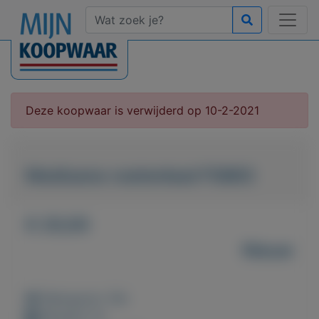
Deze koopwaar is verwijderd op 10-2-2021
Medisana voetenbad FS883
€ 20,00
Nieuw
Weergaven: 58x
Bewaard: 0x