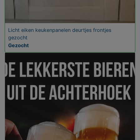
Licht eiken keukenpanelen deurtjes frontjes
gezocht
Gezocht