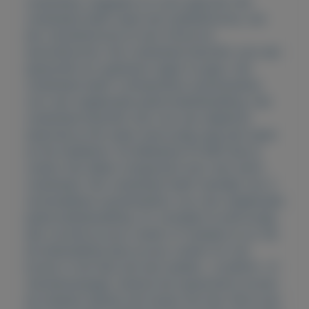
voetenbad, uitgepakt en nooit gebruikt Het
voetenbad heeft naast een bubbelfunctie, ook
een vibratiefunctie en een infrarood-
warmtefunctie. Het voetenbad beschikt over een
spatschild om spetteren tegen te gaan. Het
voetenbad heeft 3 afneembare opzetstukken
voor een uitgebreide pedicurebehandeling. Het
voetenbad beschikt niet over een afgiettuit
waarmee je het water eenvoudig weg laat lopen
na het badderen. De Medisana FS 883 laat je
voeten niet alleen ontspannen door een warm
voetenbad. Het voetenbad heeft namelijk ook 3
verwisselbare opzetstukken voor een uitgebreide
pedicurebehandeling. Zo verwijder je eenvoudig
eelt, borstel je jouw voeten of masseer je ze. Na
de behandeling laat je jouw voeten tot rust
komen in het bad met een bubbel-, roodlicht- of
vibratiemassage. Dankzij het spatscherm komen
de bubbels daarbij niet buiten het bad. Wil je een