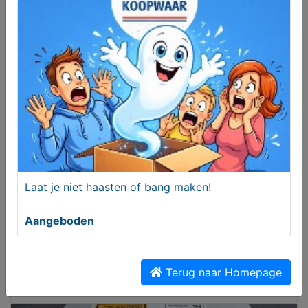
Heuptas LifeVenture incl 2 bidons en OTRS rugzak
€ 34,95
Laat je niet haasten of bang maken!
Aangeboden
MijnKoopwaar! Gewoon, Nederlands!
Terug naar Homepage
Aangeboden