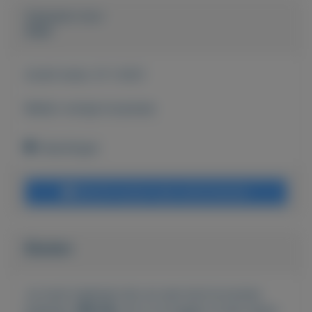
Geplaatst door
Arjen
Actief sinds:
31-1-2021
Bekijk overige koopwaar
Vlaardingen
Bericht sturen naar adverteerder
Bieden
Je moet ingelogd zijn om een bod te kunnen
plaatsen.
Klik hier
om in te loggen of een nieuw