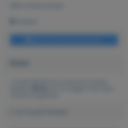
Bekijk overige koopwaar
Onbekend
Bericht sturen naar adverteerder
Bieden
Je moet ingelogd zijn om een bod te kunnen
plaatsen.
Klik hier
om in te loggen of een nieuw
account te registreren.
Er zijn nog geen biedingen