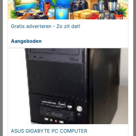
De arbeidende klasse in Nederland in de 19e eeuw
Gratis adverteren - Zo zit dat!
€ 1,00
Aangeboden
Cifre opal handvorm wandtegel glans blauw en
groen 7,5x30 cm
ASUS GIGABYTE PC COMPUTER