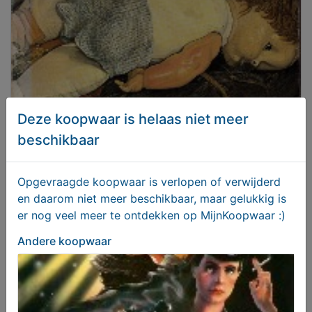
Deze koopwaar is helaas niet meer
beschikbaar
JOPIE HUISMAN
Opgevraagde koopwaar is verlopen of verwijderd
en daarom niet meer beschikbaar, maar gelukkig is
er nog veel meer te ontdekken op MijnKoopwaar :)
€ 475,00
Andere koopwaar