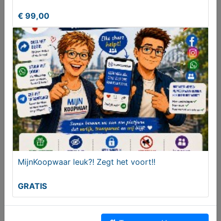
€ 40,00
€ 99,00
Verdampfen, Kondensieren und Kühlen (prijs incl.
verzend)
MijnKoopwaar leuk?! Zegt het voort!!
€ 40,00
GRATIS