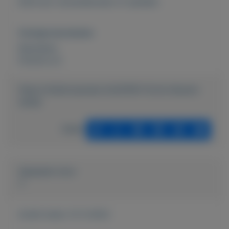
9,00 excl verzendkosten of ophalen.
Overige kenmerken
Rubrieken:
Externe url:
https://mijnkoopwaar.nl/a/6394-Grote-blauwe-
nijntje
Delen
Geplaatst door
J.
Actief sinds:
12-5-2023