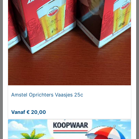
Het Honden Handboek
T.e.a.b.
Amstel Oprichters Vaasjes 25c
Vanaf € 20,00
Kerstmis is gekomen - C.E. Pothast-Gimberg
€ 4,00