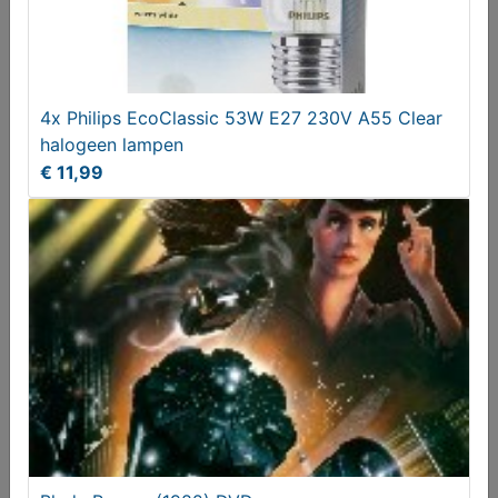
4x Philips EcoClassic 53W E27 230V A55 Clear
halogeen lampen
€ 11,99
All about the racing greyhound (prijs incl. verzend)
€ 10,00