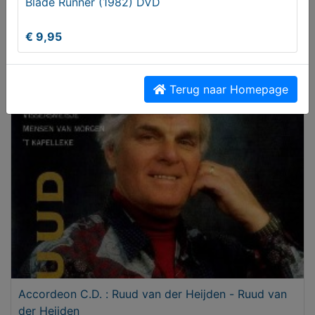
Blade Runner (1982) DVD
€ 9,95
Mercedes AMG Breedset 17 inch Styling III
gerestaureerd
€ 2149,00
Terug naar Homepage
Accordeon C.D. : Ruud van der Heijden - Ruud van
der Heijden