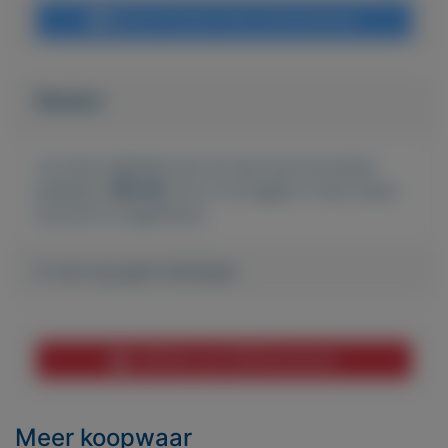
Bericht sturen naar adverteerder
Bieden
Je moet ingelogd zijn om een bod te kunnen
plaatsen.
Klik hier
om in te loggen of een nieuw
account te registreren.
Er zijn nog geen biedingen
Melden aan MijnKoopwaar
Meer koopwaar