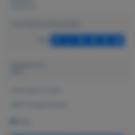
Externe url:
https://mijnkoopwaar.nl/a/952-
Delen
Geplaatst door
John
Actief sinds:
2-2-2021
Bekijk overige koopwaar
Geleen