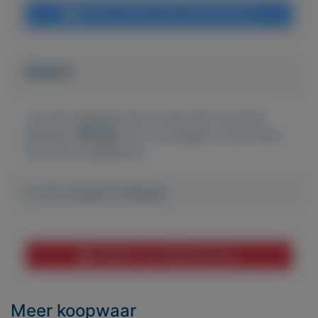
Bericht sturen naar adverteerder
Bieden
Je moet ingelogd zijn om een bod te kunnen
plaatsen.
Klik hier
om in te loggen of een nieuw
account te registreren.
Er zijn nog geen biedingen
Melden aan MijnKoopwaar
Meer koopwaar