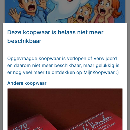
Deze koopwaar is helaas niet meer
beschikbaar
Laat je niet haasten of bang maken!
Opgevraagde koopwaar is verlopen of verwijderd
Aangeboden
en daarom niet meer beschikbaar, maar gelukkig is
er nog veel meer te ontdekken op MijnKoopwaar :)
Andere koopwaar