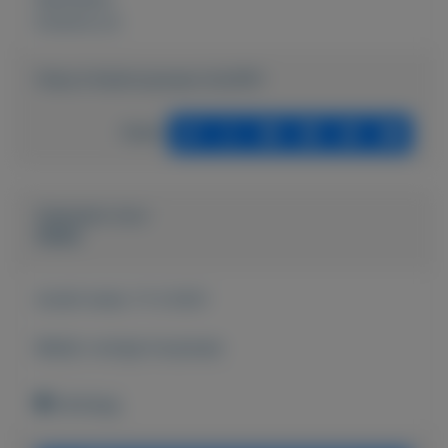
Externe url:
https://mijnkoopwaar.nl/a/991-
Delen
Geplaatst door
Wallie
Actief sinds:
11-3-2021
Bekijk overige koopwaar
Denhaag