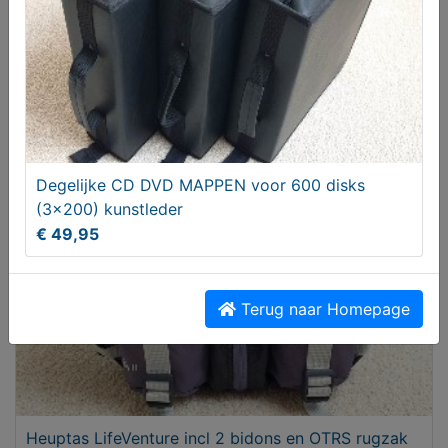
BUULS Bier - Bock, de BOSDUVEL
Aangeboden
Degelijke CD DVD MAPPEN voor 600 disks
(3x200) kunstleder
€ 49,95
Terug naar Homepage
Heuptas LifeVenture incl 2 bidons en OTRS rugzak