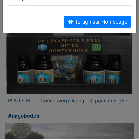
Gevraagd
Gezocht
Terug naar Homepage
BUULS Bier - Cadeauverpakking - 4-pack met glas
Aangeboden