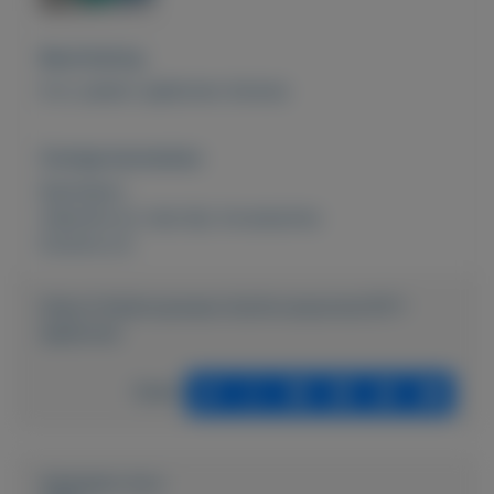
Beschrijving
9 st. plastic sjablonen diverse
Overige kenmerken
Rubrieken:
Vakantie en vrije tijd
,
Accessoires
Externe url:
https://mijnkoopwaar.nl/a/Accessoires/1971-
Sjablonen
Delen
Geplaatst door