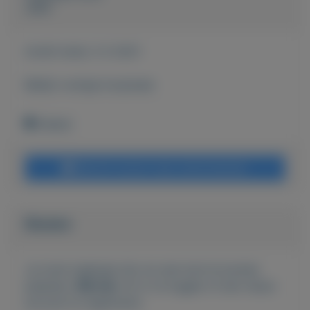
John
Actief sinds:
2-2-2021
Bekijk overige koopwaar
Geleen
Bericht sturen naar adverteerder
Bieden
Je moet ingelogd zijn om een bod te kunnen
plaatsen.
Klik hier
om in te loggen of een nieuw
account te registreren.