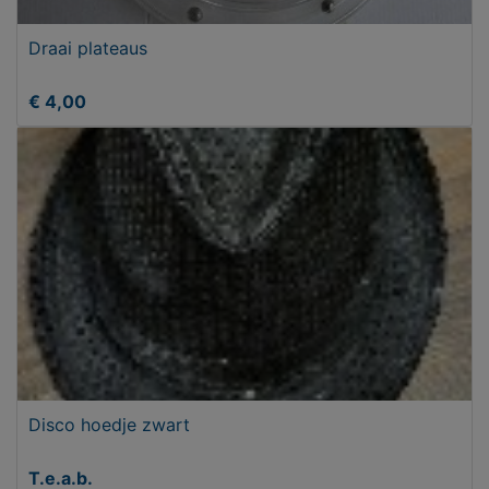
Draai plateaus
€ 4,00
Disco hoedje zwart
T.e.a.b.