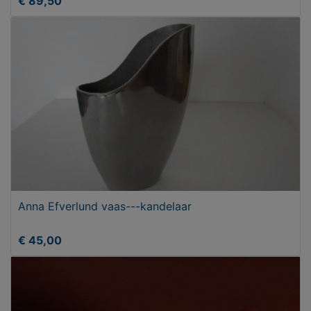
€ 89,50
Anna Efverlund vaas---kandelaar
€ 45,00