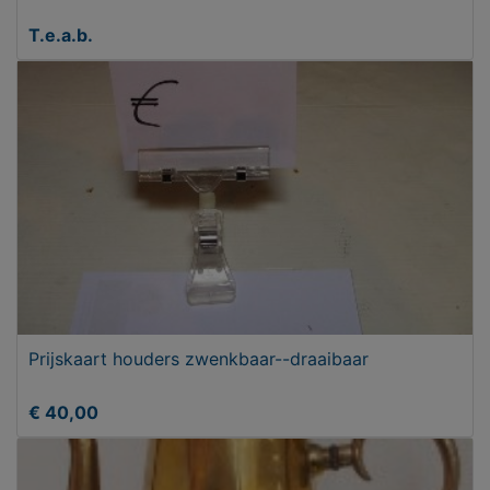
T.e.a.b.
Prijskaart houders zwenkbaar--draaibaar
€ 40,00