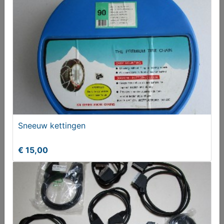
Knoppen voor lade en/of kast
T.e.a.b.
Sneeuw kettingen
€ 15,00