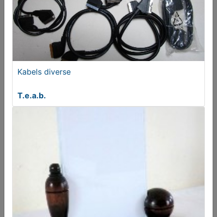
Wintermatten Rubbermatten Golf 5 en 6
Vanaf € 25,00
Kabels diverse
T.e.a.b.
Degelijke CD DVD opbergmappen voor maar liefst
4x 304 disks
€ 99,00