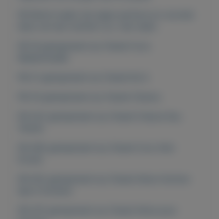
FM World maakt zijn eigen parfums en voorziet
deze van een nummer i.p.v. een naam.
FM 18 geinspireerd op Chanel Coco
Mademoiselle
FM 21 geinspireerd op Chanel No.5.
FM 34 geinspireerd op Chanel Chance.
FM 322 geinspireerd op Chanel Chance Eau
Tendre.
FM 365 geinspireerd op Chanel Coco Noir
Extrait.
FM 452 geinspireerd op Chanel Allure Homme
Sport Extreme
FM 475 geinspireerd op Chanel Allure pour