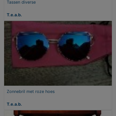
Tassen diverse
T.e.a.b.
Zonnebril met roze hoes
T.e.a.b.