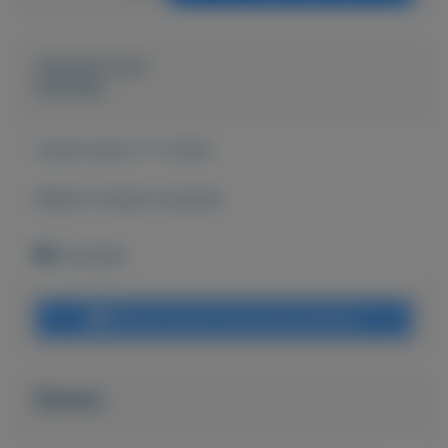
Geplaatst door
Hanneke
Actief sinds:
17-7-2024
Bekijk overige koopwaar
Enschede
Bericht sturen naar adverteerder
Bieden