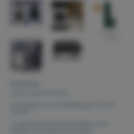
Beschrijving
parfum mega sale op=op
de opbrengst van uw bestelling gaat dus naar
giro 555
De gebruikte merknamen zijn alleen om de
inspiratie van de geur aan te duiden.