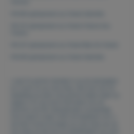
Homme.
FM 800 geïnspireerd op Chanel Gabrielle.
FM 707 geinspireerd op Chanel Chance Eau
Fraiche.
FM 327 geinspireerd op Chanel Bleu De Chanel.
FM 826 geinspireerd op Chanel Gabrielle.
u typt fm parfum hanneke in op de startpagina
en u komt uit op onze shop. Hier kunt ook uw
bestelling op doen onze parfum lijsten staan op
pagina 2 en ook extra informatie over de
parfums van FM. Internationele vrouwendag
komt eraan 8 maart 2022 dit betekend voor u
als klant mooie kortingen op onze shop op=op
dus wees op tijd met uw bestelling(en) op onze