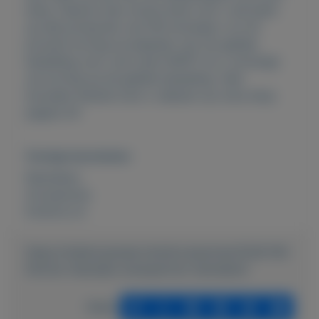
shop. Daarom een mooie actie voor u als klant
op alle producten van FM ontvangt u nu 20
procent korting na plaatsen van uw gehele
bestelling vult u de code HAPPY en u ontvangt
uw korting op de gehele bestelling. Veel
tevreden klanten kunt u nalezen op onze shop
pagina 44
Overige kenmerken
Rubrieken:
Accessoires
Externe url:
https://mijnkoopwaar.nl/a/Accessoires/3228-FM-
Parfum-Hanneke-wwwparfum-hannekenl
Delen