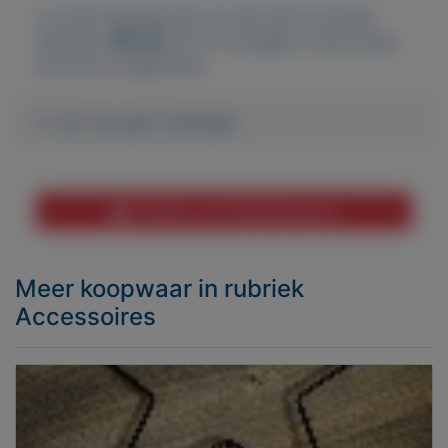
Je moet ingelogd zijn om een bod te kunnen
plaatsen.
Klik hier
om in te loggen of een nieuw
account te registreren.
Er zijn nog geen biedingen
Melden aan MijnKoopwaar
Meer koopwaar
in rubriek
Accessoires