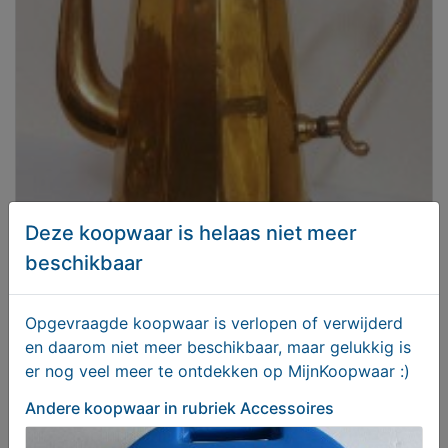
Koffiepot, koper en roodkoperen bodem.
Deze koopwaar is helaas niet meer
beschikbaar
€ 39,50
Opgevraagde koopwaar is verlopen of verwijderd
en daarom niet meer beschikbaar, maar gelukkig is
er nog veel meer te ontdekken op MijnKoopwaar :)
Andere koopwaar
in rubriek Accessoires