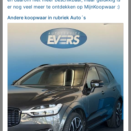
er nog veel meer te ontdekken op MijnKoopwaar :)
Andere koopwaar
in rubriek Auto´s
Volkswagen T-Roc 1.5 TSI Sport 2020, Benzine,
Handgeschakeld
€ 23950,00