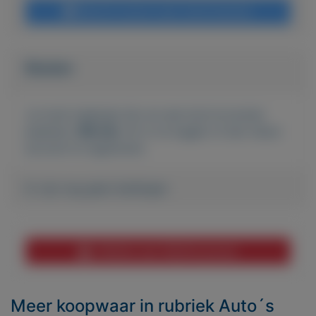
Bericht sturen naar adverteerder
Bieden
Je moet ingelogd zijn om een bod te kunnen
plaatsen.
Klik hier
om in te loggen of een nieuw
account te registreren.
Er zijn nog geen biedingen
Melden aan MijnKoopwaar
Meer koopwaar
in rubriek Auto´s