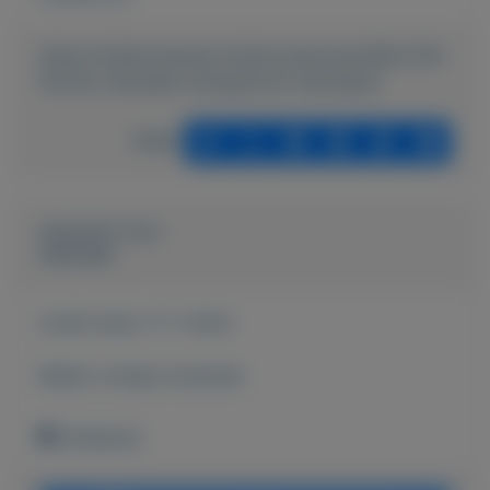
https://mijnkoopwaar.nl/a/Accessoires/3624-FM-
Parfum-Hanneke-wwwparfum-hannekenl
Delen
Geplaatst door
Hanneke
Actief sinds:
17-7-2024
Bekijk overige koopwaar
Onbekend