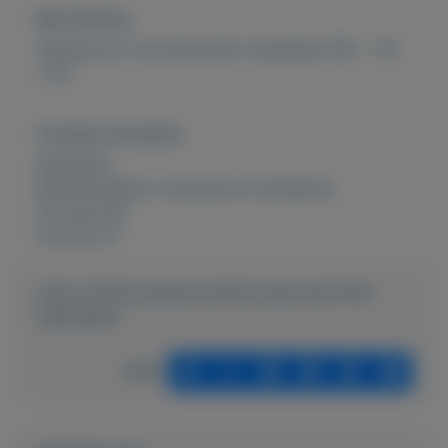
Beschrijving
Opberg box van aluminium traanplaat 190 x 110
x 40.
Overige kenmerken
Rubrieken:
Bedrijfswagens
,
Caravans en kamperen
,
Accessoires
Externe url:
https://mijnkoopwaar.nl/a/Accessoires/3706-
Opbergbox
Delen