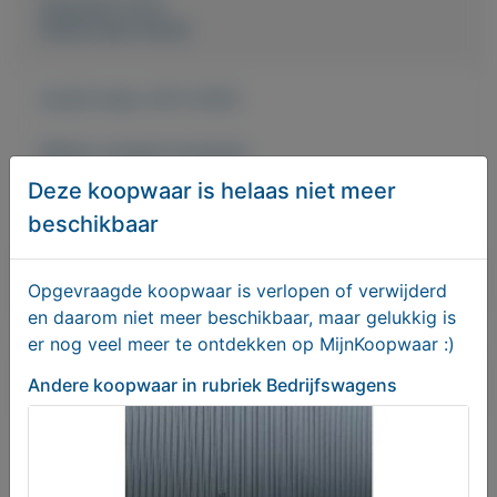
Geplaatst door
Gerard den Arend
Actief sinds:
29-5-2022
Bekijk overige koopwaar
Deze koopwaar is helaas niet meer
Haren Gn
beschikbaar
Bericht sturen naar adverteerder
Opgevraagde koopwaar is verlopen of verwijderd
en daarom niet meer beschikbaar, maar gelukkig is
er nog veel meer te ontdekken op MijnKoopwaar :)
Bieden
Andere koopwaar
in rubriek Bedrijfswagens
Je moet ingelogd zijn om een bod te kunnen
plaatsen.
Klik hier
om in te loggen of een nieuw