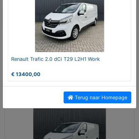
account te registreren.
Er zijn nog geen biedingen
Melden aan MijnKoopwaar
Renault Trafic 2.0 dCi T29 L2H1 Work
Meer koopwaar
in rubriek
€ 13400,00
Bedrijfswagens
Terug naar Homepage