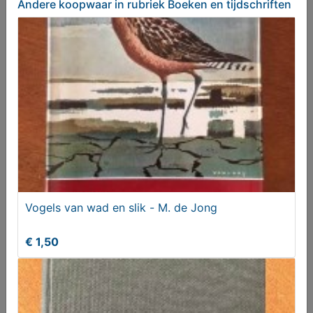
Andere koopwaar
in rubriek Boeken en tijdschriften
Vatican city - Orazio Petrosillo
€ 4,00
Vogels van wad en slik - M. de Jong
€ 1,50
Das Segel - Jeremy Howard-Williams
€ 3,00