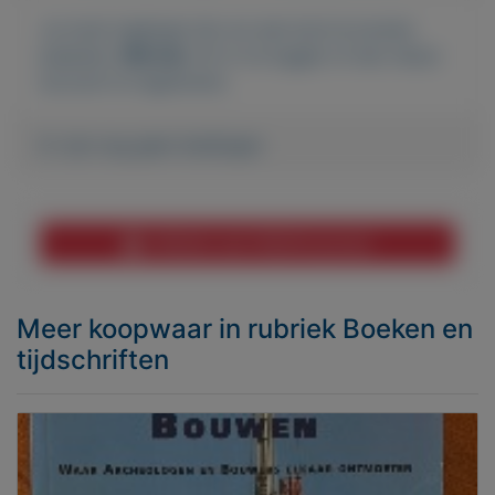
Je moet ingelogd zijn om een bod te kunnen
plaatsen.
Klik hier
om in te loggen of een nieuw
account te registreren.
Er zijn nog geen biedingen
Melden aan MijnKoopwaar
Meer koopwaar
in rubriek Boeken en
tijdschriften