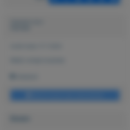
Geplaatst door
Hanneke
Actief sinds:
17-7-2024
Bekijk overige koopwaar
Onbekend
Bericht sturen naar adverteerder
Bieden