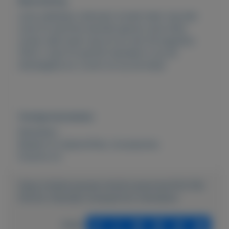
Beschrijving
onze webshop verkoopt zoveel meer nog dan
onze fm parfums bezoek gerust onze shop
zomer sale loopt nog tot en met 28 augustus
2022 u typt fm parfum hanneke in op de
startpagina en u komt uit op de shop!
Overige kenmerken
Rubrieken:
Boeken en tijdschriften
,
Accessoires
Externe url:
https://mijnkoopwaar.nl/a/Accessoires/4114-FM-
Parfum-Hanneke-wwwparfum-hannekenl
Delen