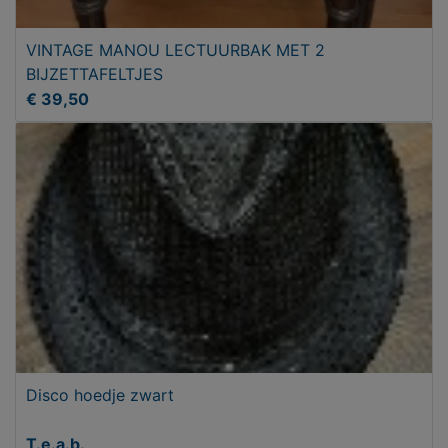
VINTAGE MANOU LECTUURBAK MET 2
BIJZETTAFELTJES
€ 39,50
Disco hoedje zwart
T.e.a.b.