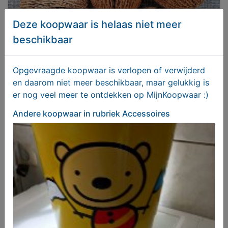
Deze koopwaar is helaas niet meer
beschikbaar
Decoratieve bollen
Opgevraagde koopwaar is verlopen of verwijderd
en daarom niet meer beschikbaar, maar gelukkig is
€ 9,00
er nog veel meer te ontdekken op MijnKoopwaar :)
Andere koopwaar
in rubriek Accessoires