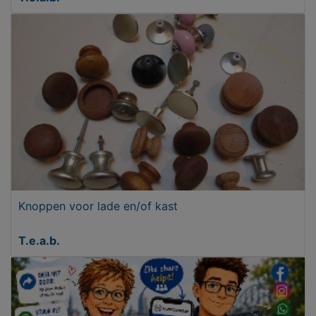
Knoppen voor lade en/of kast
T.e.a.b.