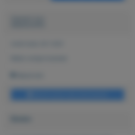
Geplaatst door
AtelierZusOfZo
Actief sinds:
26-1-2021
Bekijk overige koopwaar
Wapserveen
Bericht sturen naar adverteerder
Bieden