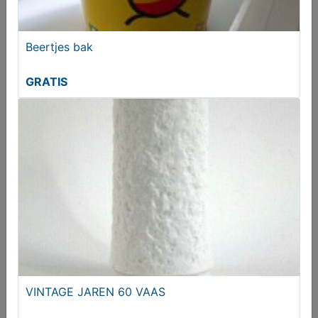
Rug zakken
T.e.a.b.
Beertjes bak
GRATIS
Abstract Art Quartz Clock Klok
€ 4,95
VINTAGE JAREN 60 VAAS