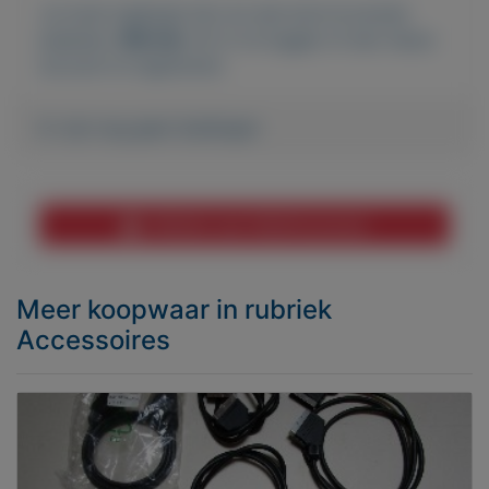
Je moet ingelogd zijn om een bod te kunnen
plaatsen.
Klik hier
om in te loggen of een nieuw
account te registreren.
Er zijn nog geen biedingen
Melden aan MijnKoopwaar
Meer koopwaar
in rubriek
Accessoires