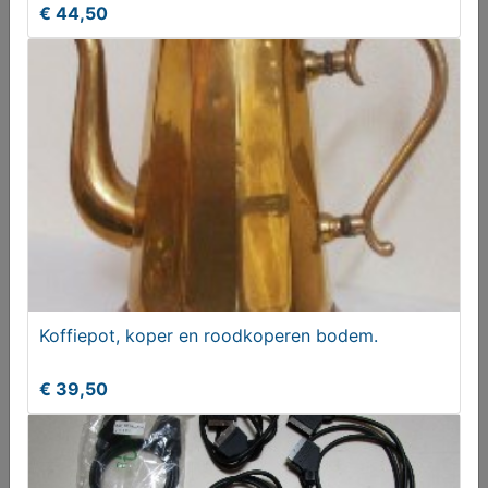
€ 44,50
Beertjes bak
GRATIS
Koffiepot, koper en roodkoperen bodem.
€ 39,50