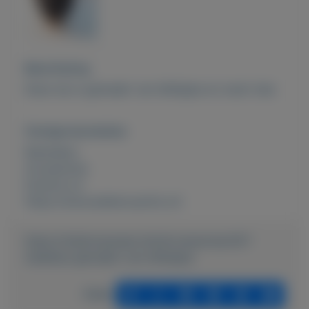
Beschrijving
Deze tas is gemaakt van bliklipjes en zwart leer.
Overige kenmerken
Rubrieken:
Accessoires
Externe url:
https://www.atelierzusofzo.nl/
https://mijnkoopwaar.nl/a/Accessoires/437-
Zadeltas-gemaakt-van-bliklipjes
Delen