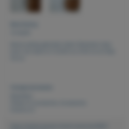
Beschrijving
TE KOOP:
Mooie weinig gebruikte rieten fietsmand, kleur
bruin. De mand is H 22/26 cm, B 40 cm en Diep
34 cm.
Overige kenmerken
Rubrieken:
Fietsen en accesoires
,
Accessoires
Externe url:
https://mijnkoopwaar.nl/a/Accessoires/4803-