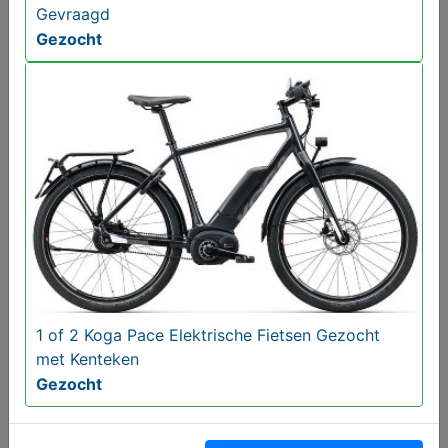
Gevraagd
Gezocht
Zundapp 517 Goudhaantje Opknappers Gezocht
Gevraagd
Gezocht
1 of 2 Koga Pace Elektrische Fietsen Gezocht
met Kenteken
Gezocht
Flyer Upstreet Elektrische Fietsen Gezocht