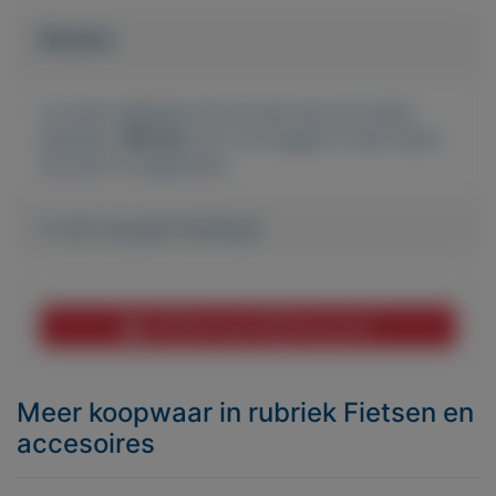
Bieden
Je moet ingelogd zijn om een bod te kunnen
plaatsen.
Klik hier
om in te loggen of een nieuw
account te registreren.
Er zijn nog geen biedingen
Melden aan MijnKoopwaar
Meer koopwaar
in rubriek Fietsen en
accesoires