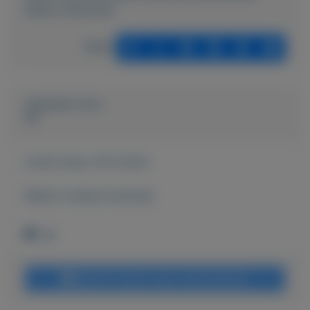
Rieten-fietsmand
Delen
Geplaatst door
FS
Actief sinds:
29-9-2022
Bekijk overige koopwaar
Tiel
Bericht sturen naar adverteerder