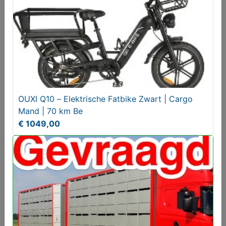
€ 8,00
OUXI Q10 – Elektrische Fatbike Zwart | Cargo
Mand | 70 km Be
€ 1049,00
Berging voor fiets(en) of kliko's ZGAN
Vanaf € 240,00