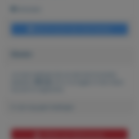
Rotterdam
Bericht sturen naar adverteerder
Bieden
Je moet ingelogd zijn om een bod te kunnen
plaatsen.
Klik hier
om in te loggen of een nieuw
account te registreren.
Er zijn nog geen biedingen
Melden aan MijnKoopwaar