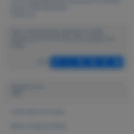
Audio en MP3 apparatuur
Externe url:
https://mijnkoopwaar.nl/a/Audio-en-MP3-
apparatuur/2310-DVD-Recorder-harddisk-van-
Philips
Delen
Geplaatst door
Sage
Actief sinds:
18-10-2021
Bekijk overige koopwaar