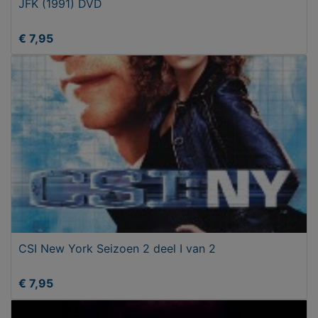
JFK (1991) DVD
€ 7,95
CSI New York Seizoen 2 deel I van 2
€ 7,95