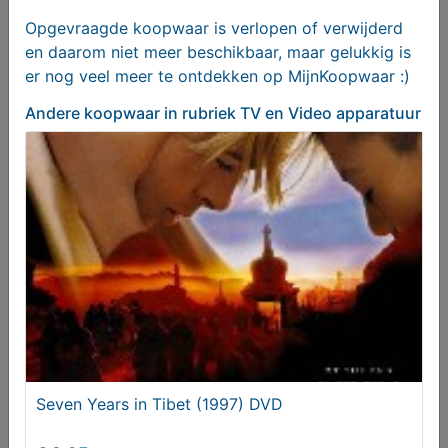
Opgevraagde koopwaar is verlopen of verwijderd
en daarom niet meer beschikbaar, maar gelukkig is
er nog veel meer te ontdekken op MijnKoopwaar :)
Andere koopwaar
in rubriek TV en Video apparatuur
Ronin (1998) DVD
€ 8,95
Seven Years in Tibet (1997) DVD