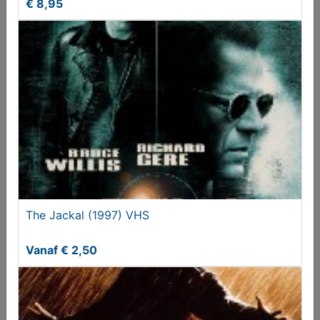
€ 8,95
The Prophecy (1995) DVD
€ 6,95
The Jackal (1997) VHS
Vanaf € 2,50