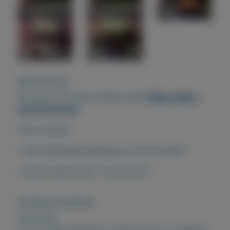
Beschrijving
Z
o goed als nieuwe Philips HDD
Philips disk &
drive Recorder
Zilver kleurig,
1 hele kleinebeschadiging op de bovenkant
verdere details ziet u op de foto’s
Overige kenmerken
Rubrieken:
TV en Video apparatuur
,
Electronica en witgoed
,