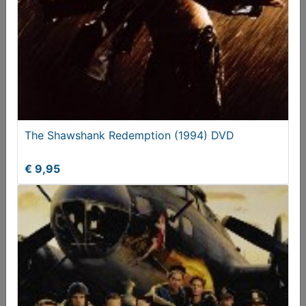
Nuremberg (2000) DVD
€ 7,95
The Shawshank Redemption (1994) DVD
€ 9,95
Analyze This (1999) DVD USA Edition
€ 6,95