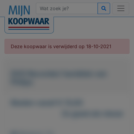
Deze koopwaar is verwijderd op 18-10-2021
DVD Recorder/ harddisk van
Philips
Bieden vanaf € 15,00
Zo goed als nieuw
Weergaven: 73x