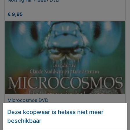
€ 9,95
Microcosmos DVD
Deze koopwaar is helaas niet meer
€ 9,95
beschikbaar