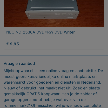
NEC ND-2530A DVD±RW DVD Writer
€ 9,95
Vraag en aanbod
MijnKoopwaar.nl is een online vraag en aanbodsite. De
meest gebruikersvriendelijke online marktplaats en
warenmarkt voor goederen en diensten in Nederland.
Nieuw of gebruikt, het maakt niet uit. Zoek en plaats
gemakkelijk GRATIS koopwaar. Heb je de zolder of
garage opgeruimd of heb je wat over van de
rommelmarkt? Of misschien wil je wel jouw complete