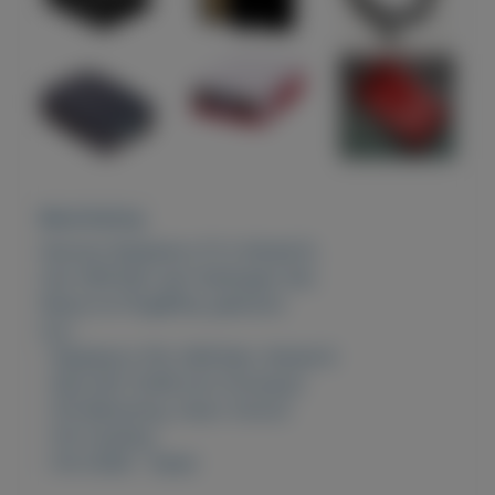
Beschrijving
Starters Raspberry PI 4, Model B,
met 4GB Ram aan Geheugen Set,
Nieuw en Plug&Play geleverd
incl.:
- Raspberry PI4, 4GB Ram, Model B
- MicroSD 32GB (incl firmware)
- PI4 Behuizing, Zwart (foto2)
- PI4 Voeding
- PI4 HDMI - Kabel