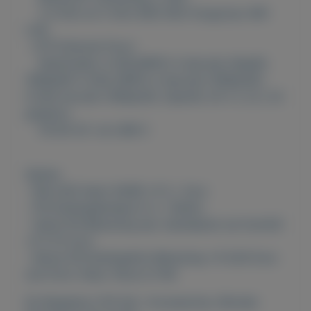
2.4 GHz en 5 GHz IEEE 802.11.b/g/n/ac Wifi
LAN
UTP Ethernet Poort
Multimedia: H.265,MPEG-4 decode (4kp60,
1080p60) H.264, MPEG-4 decode (1080p30);
H.264 encode (1080p30); OpenGL ES 1.1, 2.0, 3.0
graphics
5V/3A DC via USB-C
Opties:
- MicroSD Kaart 64GB +€ 5,- Euro
- PI4 Koelingsblokjes € 4,- (3stks)
- Optie PI4 Behuizing (ipv standaard) zie foto5/6
+€ 0,75 Euro
- Keuze PI4 KoelingsFan Behuizing +€ 6,50 Euro
(zie foto7, Kleur: Rood of Wit
De Raspberry PI4 Set / Accessoires, Worden