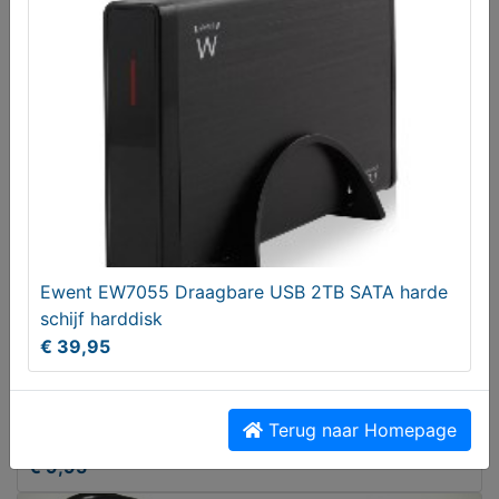
WD Caviar 80 GB Harddisk
Vanaf € 16,90
Ewent EW7055 Draagbare USB 2TB SATA harde
schijf harddisk
€ 39,95
PCI Pulse H1138 Netwerkkaart
Terug naar Homepage
€ 9,95