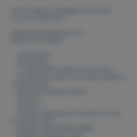
De PI4 is Beperkt Verkrijgbaar dus OP=OP!
Nu voor € 128,50 Euro
Eigenschappen Raspberry PI 4,
Model B met 4GB Ram
4 USB poorten
MicroSD Slot
2 x Micro HDMI connector voor 4K video
4-polige jack connector voor stereo output en
composiet video
Micro-USB voeding connector
CSI poort
DSI poort
Processor: Broadcom 2711, Cortex-A-72, 64-
bit SoC @ 1.5 GHz
Geheugen: 4GB LPDDR4 SDRAM
Bluetooth verbinding: 5, BLE