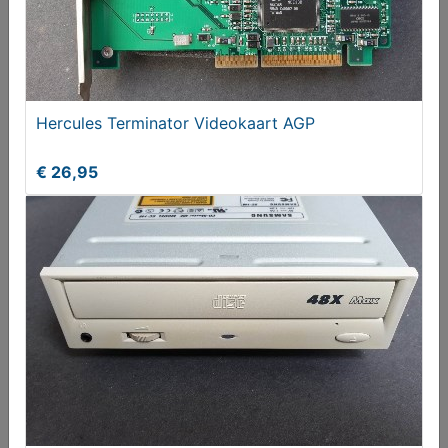
Hercules Terminator Videokaart AGP
€ 26,95
TWEE 256MB RAMBUS 184-pin ECC RDRAM RIMM
PC-1066 Kingston KT
€ 20,00