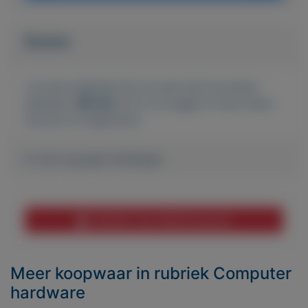
Bieden
Je moet ingelogd zijn om een bod te kunnen
plaatsen.
Klik hier
om in te loggen of een nieuw
account te registreren.
Er zijn nog geen biedingen
Melden aan MijnKoopwaar
Meer koopwaar
in rubriek Computer
hardware