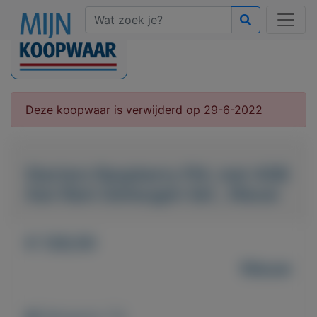
Deze koopwaar is verwijderd op 29-6-2022
Starters Raspberry PI4, met 4GB
Aan Ram Geheugen Set , Nieuw
€ 128,50
Nieuw
Weergaven: 75x