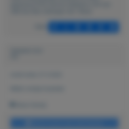
apparatuur/3703-Starters-Raspberry-PI4-met-
4GB-Aan-Ram-Geheugen-Set--Nieuw
Delen
Geplaatst door
Cor
Actief sinds:
27-3-2022
Bekijk overige koopwaar
Nieuw-Vennep
Bericht sturen naar adverteerder