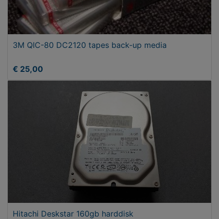
3M QIC-80 DC2120 tapes back-up media
€ 25,00
Hitachi Deskstar 160gb harddisk