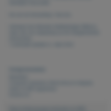
Standaard Verzonden
Zie ook de Verzending / Verz.kst..
Uiteraard zijn Geboden Geldbedragen Welkom,
maar niet van toepassing op het Aangebodende
Advertentie,
't eventuele ophalen is.. Idem Dito!
Overige kenmerken
Rubrieken:
Computer hardware
,
Electronica en witgoed
,
Audio en MP3 apparatuur
Externe url:
https://mijnkoopwaar.nl/a/Audio-en-MP3-