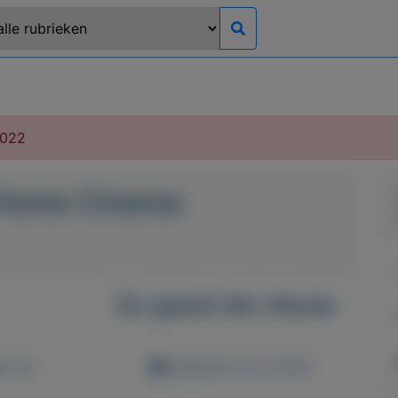
2022
 Home Cinema
Zo goed als nieuw
d: 0x
Geplaatst: 8-12-2022