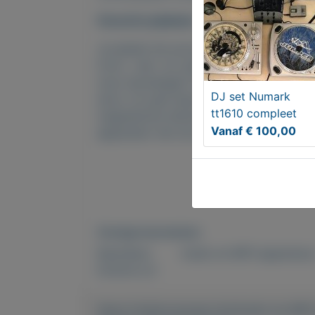
Overal te plaatsen
Je plaatst de surround speakers van de
front-, rear- en centerspeakers krijg je
muur bevestigen? Geen probleem, voor e
DJ set Numark
doos. Zo past deze surround set perfect
tt1610 compleet
magnetische afscherming heb je geen las
Vanaf € 100,00
apparaten met de de JBL SCS200 5.1 H
Overige kenmerken
Rubrieken:
Audio en MP3 apparatuu
Externe url:
https://mijnkoopwaar.nl/a/Audio-en-M