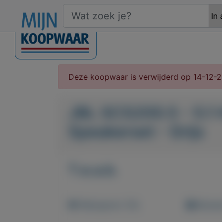
Deze koopwaar is verwijderd op 14-12-
JBL SCS200.5 - 5.1
Speakerset - Grijs
T.e.a.b.
Weergaven: 55x
Bewaar