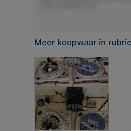
Cinema-Speakerset-Grijs
Meer koopwaar
in rubr