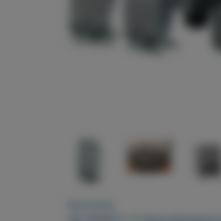
Beschrijving
JBL SCS200.5 - 5.1 Home Cinemaset is 