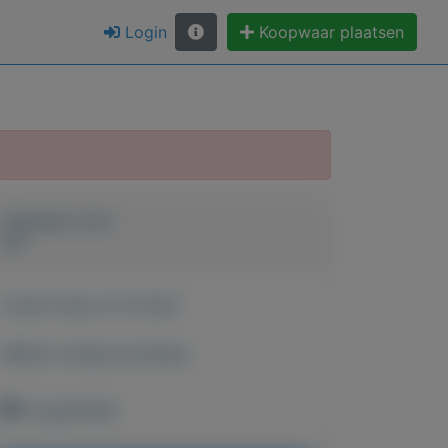
Login
Koopwaar plaatsen
Geplaatst door
Art
Actief sinds:
8-12-2022
Bekijk overige koopwaar
Hoogerheide