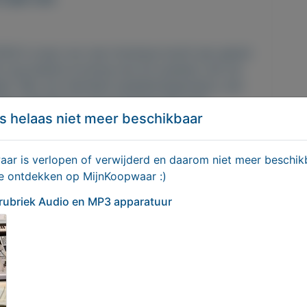
200.5 zorgt voor een immense kracht aan geluid
n nog leukere ervaring met dit systeem; het zal
ft. Met vier identieke satellietluidsprekers, een
ale oriëntatie en een krachtige 100-watt
s helaas niet meer beschikbaar
systeem je kamer met adembenemend geluid.
erkabels
r is verlopen of verwijderd en daarom niet meer beschikb
te ontdekken op MijnKoopwaar :)
SCS200 zijn 2-weg luidsprekersystemen. Ze
 rubriek Audio en MP3 apparatuur
weeters voor een heldere weergave van hoge
novertroffen power en levensechte weergave van
r is voorzien van dezelfde componenten zodat
mdat bij films deze speaker vooral wordt gebruikt
nog twee middentoon-luidsprekers toegevoegd.
r en natuurgetrouw.