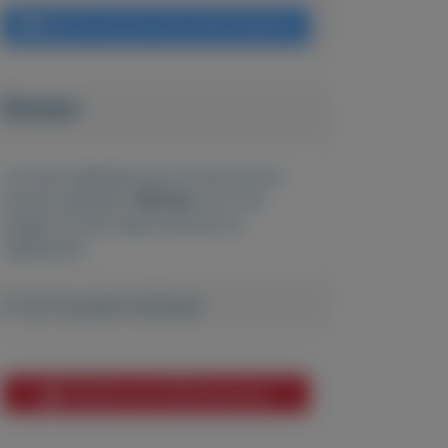
Bericht sturen naar adverteerder
Bieden
Je moet ingelogd zijn om een bod te
kunnen plaatsen.
Klik hier
om in te
loggen of een nieuw account te
registreren.
Er zijn nog geen biedingen
Melden aan MijnKoopwaar