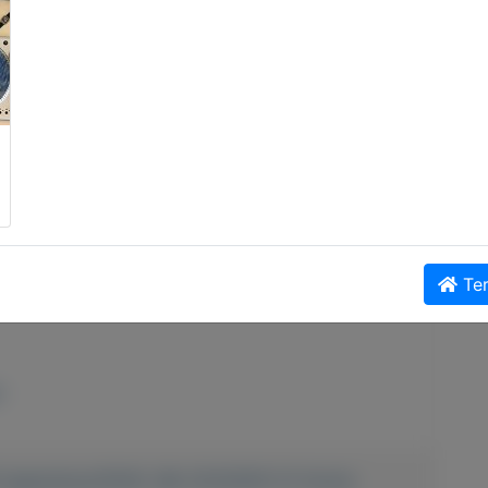
 JBL SCS200 moeiteloos in jouw kamer. Voor de
 handige standaards meegeleverd. Wil je ze aan de
lke speaker vind je een muurmontagekit in de
 in jouw home entertainment setup. En dankzij
t van storing door interferentie van andere
ome Cinema Speakers.
Ter
r
P3-apparatuur/5042-JBL-SCS2005-51-Home-