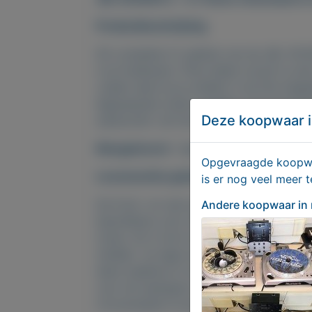
Productbeschrijving
Dit complete 5.1 pakket van de JBL SCS
in je huiskamer. Films kijken wordt nu ee
voelen alsof je je midden in de film begee
bijpassende center speaker met horizont
Deze koopwaar i
subwoofer vult het SCS200.5 surround 
Meegeleverd
: Speakerstands en speak
Opgevraagde koopwaa
Levensechte geluidsweergave
is er nog veel meer 
De front- en rear-speakers van de JBL 
Andere koopwaar
in
beschikken over met titanium beklede t
tonen. De 3-inch woofers zorgen voor o
midden- en lage tonen. De centerspeake
deze naadloos in het klankbeeld past. O
voor de weergave van stem-geluid zijn 
Conversaties in jouw films klinken helde