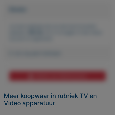
Bieden
Je moet ingelogd zijn om een bod te kunnen
plaatsen.
Klik hier
om in te loggen of een nieuw
account te registreren.
Er zijn nog geen biedingen
Melden aan MijnKoopwaar
Meer koopwaar
in rubriek TV en
Video apparatuur