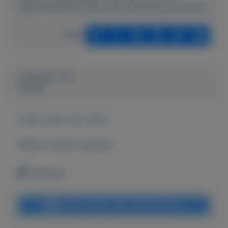
apparatuur/5421-Epos-b20-streaming-microfoon
Delen
Geplaatst door
Leonie
Actief sinds:
29-1-2023
Bekijk overige koopwaar
Onbekend
Bericht sturen naar adverteerder