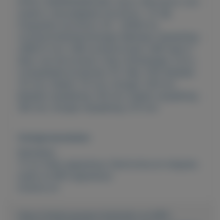
EPOS | SENNHEISER B20. Soort: Microfoon voor
studio's, Gevoeligheid microfoon: -37 dB,
Frequentie microfoon: 50 - 20000 Hz.
Connectiviteitstechnologie: Bedraad, Aansluiting:
USB/3.5 mm, USB-connectortype: USB Type-C.
Kleur van het product: Grijs, Snoerlengte: 2,9 m,
Compatibele producten: PC, Mac, PS4. Breedte:
112 mm, Diepte: 112 mm, Hoogte: 239 mm.
Breedte verpakking: 104 mm, Diepte verpakking:
180 mm, Hoogte verpakking: 275 mm
Overige kenmerken
Rubrieken:
TV en Video apparatuur
,
Electronica en witgoed
,
Audio en MP3 apparatuur
Externe url:
https://mijnkoopwaar.nl/a/Audio-en-MP3-