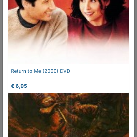
Blade Runner (1982) DVD
€ 9,95
Return to Me (2000) DVD
€ 6,95
Seven Years in Tibet (1997) DVD
€ 8,95