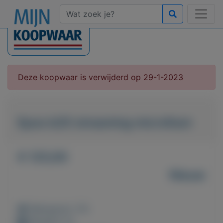
Deze koopwaar is verwijderd op 29-1-2023
Epos b20 streaming microfoon
€ 125,00
Nieuw
Weergaven: 37x
Bewaard: 0x