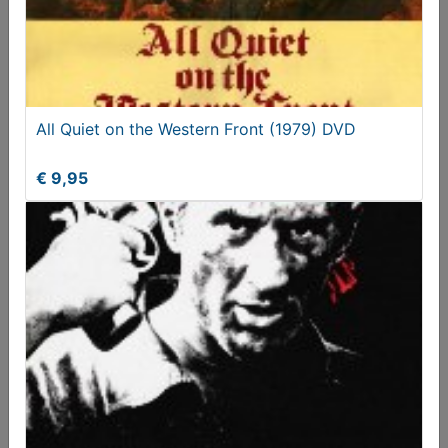
All Quiet on the Western Front (1979) DVD
€ 9,95
Saving Private Ryan (1998) DVD Special Limited
Edition US
€ 9,95