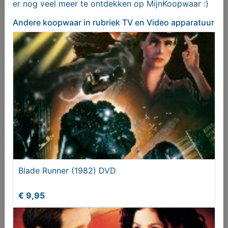
er nog veel meer te ontdekken op MijnKoopwaar :)
Andere koopwaar
in rubriek TV en Video apparatuur
The Last Boy Scout (1991) VHS
Vanaf € 2,50
Blade Runner (1982) DVD
€ 9,95