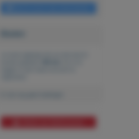
Bericht sturen naar adverteerder
Bieden
Je moet ingelogd zijn om een bod te
kunnen plaatsen.
Klik hier
om in te
loggen of een nieuw account te
registreren.
Er zijn nog geen biedingen
Melden aan MijnKoopwaar