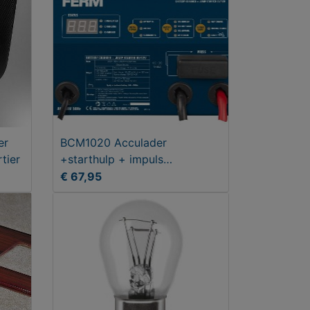
er
BCM1020 Acculader
tier
+starthulp + impuls
druppellading 6A 12A
€ 67,95