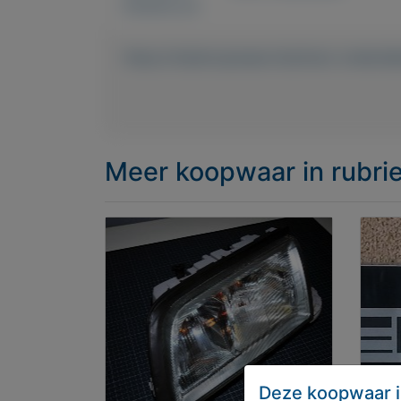
Externe url:
https://mijnkoopwaar.nl/a/Auto-onder
Meer koopwaar
in rubr
Deze koopwaar i