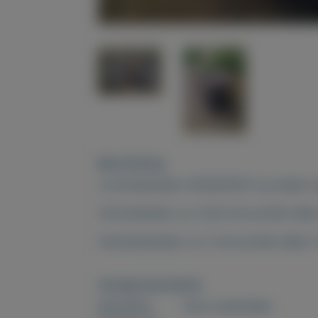
Beschrijving
4 zomerbanden 155/65/R13T op stalen ve
(Voor)banden: ca. 3,5/4 mm profiel. Merk
(Achter)banden: ca. 3 mm profiel. Merk:
Overige kenmerken
Rubrieken:
Auto onderdelen