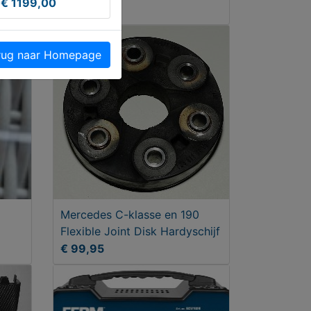
Edition" 16 inch
€ 1199,00
€ 59,95
breedset
ug naar Homepage
Mercedes C-klasse en 190
Flexible Joint Disk Hardyschijf
€ 99,95