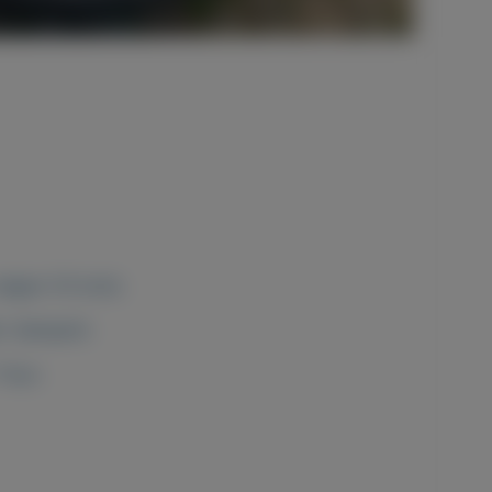
lgen (13 inch).
: Semperit.
 Toyo.