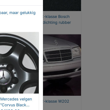
aar, maar gelukkig
MER
Mercedes C-klasse Bosch
koplamp afdichting rubber
€ 11,95
Mercedes velgen
Mercedes C-klasse W202
"Corvus Black
Grille