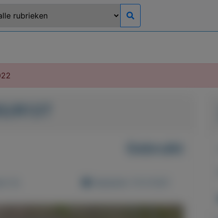
022
5/R13T
Gebruikt
d: 0x
Geplaatst: 10-9-2021