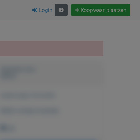
Login
Koopwaar plaatsen
Geplaatst door
Senna
Actief sinds:
15-6-2021
Bekijk overige koopwaar
Ede