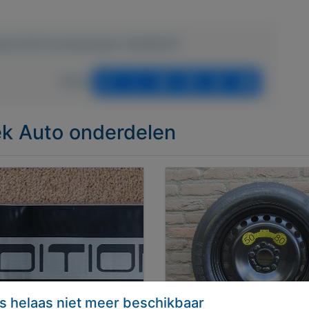
delen/2128-Zomerbanden-15565R13T
Delen
iek Auto onderdelen
s helaas niet meer beschikbaar