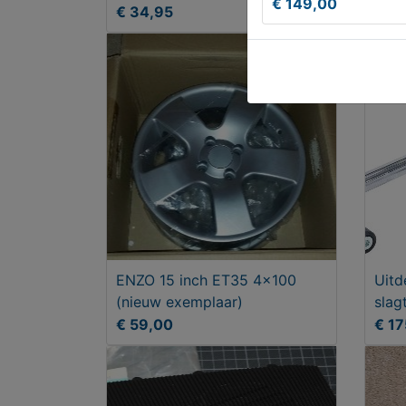
knipperlichten
€ 149,00
€ 34,95
€ 3
ENZO 15 inch ET35 4x100
Uit
(nieuw exemplaar)
slag
€ 59,00
€ 17