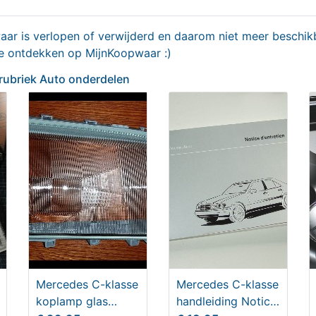
r is verlopen of verwijderd en daarom niet meer beschikb
olf 4 Master Edition
RESERVEWIEL-THUISKO
te ontdekken op MijnKoopwaar :)
elstrip
 rubriek Auto onderdelen
,95
Vanaf € 60,00
Mercedes C-klasse
Mercedes C-klasse
edes C-klasse facelift
Ruitenwisser Bosch TWIN
koplamp glas
handleiding Notice
ker afdekking zwart