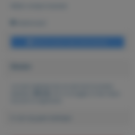
Bekijk overige koopwaar
Dedemsvaart
Bericht sturen naar adverteerder
Bieden
Je moet ingelogd zijn om een bod te kunnen
plaatsen.
Klik hier
om in te loggen of een nieuw
account te registreren.
Er zijn nog geen biedingen