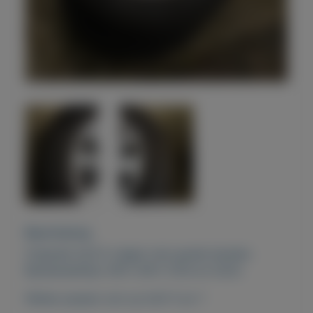
Beschrijving
Originele Golf 6 velgen met goede banden.
Bandenleeftijd: 0917, 0917, 5120 en 5220.
Wielen passen ook op Golf 5 en 7