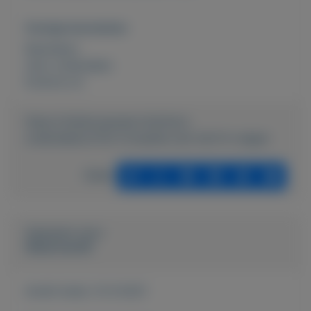
Overige kenmerken
Rubrieken:
Auto onderdelen
Externe url:
https://mijnkoopwaar.nl/a/Auto-
onderdelen/2133-Complete-set-Golf-6-velgen
Delen
Geplaatst door
Waterman65
Actief sinds:
12-9-2021