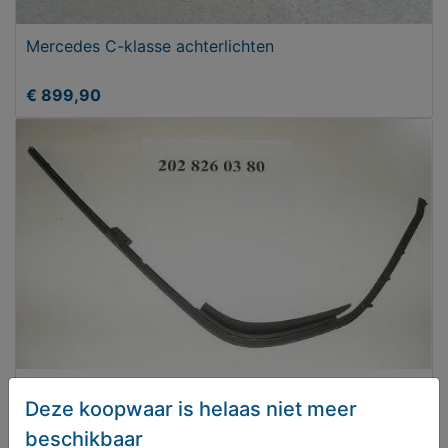
Mercedes C-klasse achterlichten
€ 899,90
Mercedes C-klasse afdichting links onder koplamp
Deze koopwaar is helaas niet meer
beschikbaar
€ 14,95