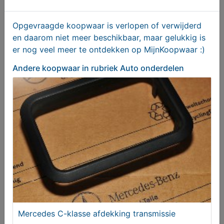
Opgevraagde koopwaar is verlopen of verwijderd
en daarom niet meer beschikbaar, maar gelukkig is
er nog veel meer te ontdekken op MijnKoopwaar :)
Andere koopwaar
in rubriek Auto onderdelen
SKF VKMC 03140 distributieset voor Ford DLD-414
& PSA DV4
Vanaf € 50,00
Mercedes C-klasse afdekking transmissie