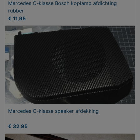
Mercedes C-klasse Bosch koplamp afdichting
rubber
€ 11,95
Mercedes C-klasse speaker afdekking
€ 32,95